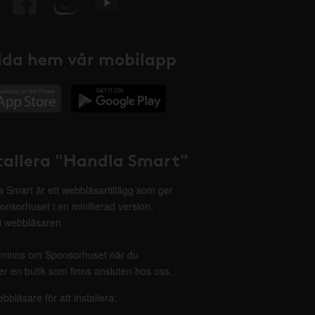
da hem vår mobilapp
tallera "Handla Smart"
 Smart är ett webbläsartillägg som ger
onsorhuset i en minifierad version,
 i webbläsaren.
minns om Sponsorhuset när du
r en butik som finns ansluten hos oss.
ebbläsare för att installera: