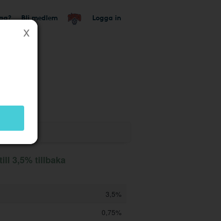
tag?
Bli medlem
Logga in
 butik
ill 3,5% tillbaka
3,5%
0,75%