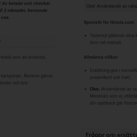
t du betalat och checkat
Obs! Användande av raba
ill 3 månader, beroende
 oss.
Speciellt för Hotels.com
:
Tackmejl gällande dina 
r
form vid midnatt.
 Hotels.com att använda,
Allmänna villkor
:
Ersättning ges i normalf
va kampanjer. Återkom gärna
presentkort och frakt.
ttkoder och bra
Obs:
Användande av raba
Mecenat) som ej utfärdat
din cashback går förlora
Frågor om ersätt