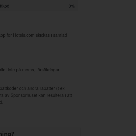
ttkod
0%
köp för Hotels.com skickas i samlad
allet inte på moms, försäkringar,
ttkoder och andra rabatter (t ex
s av Sponsorhuset kan resultera i att
d.
ning?