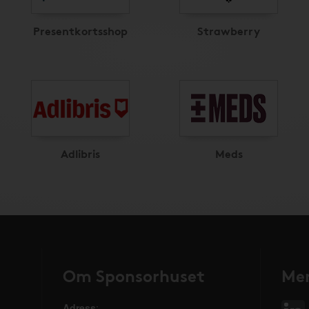
Presentkortsshop
Strawberry
Adlibris
Meds
Om Sponsorhuset
Mer
Adress
: