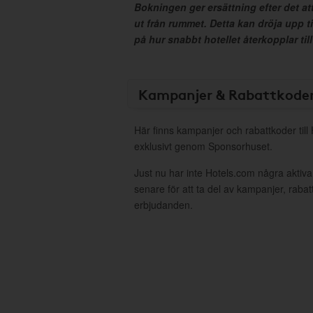
Bokningen ger ersättning efter det at
ut från rummet. Detta kan dröja upp t
på hur snabbt hotellet återkopplar till
Kampanjer & Rabattkode
Här finns kampanjer och rabattkoder till
exklusivt genom Sponsorhuset.
Just nu har inte Hotels.com några akti
senare för att ta del av kampanjer, raba
erbjudanden.