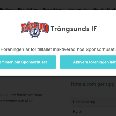
Butiker
Biobiljetter
Presentkort
Kampanjer
Har du före
Trångsunds IF
Ger upp till 3,5%
Besök
Föreningen är för tillfället inaktiverad hos Sponsorhuset.
e filmen om Sponsorhuset
Aktivera föreningen här
Information
Hotels.com ger upp t
n 365 000 hotell över hela
0 stämplar och få en
Hotellbokning
Hyrbil