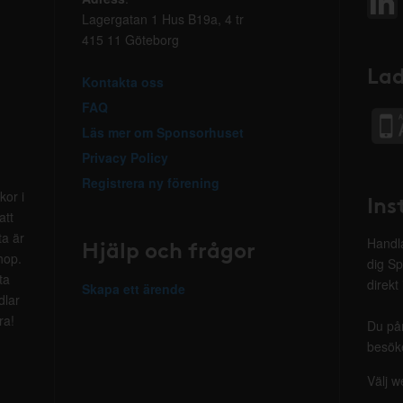
Lagergatan 1 Hus B19a, 4 tr
415 11 Göteborg
Lad
Kontakta oss
FAQ
Läs mer om Sponsorhuset
Privacy Policy
Registrera ny förening
kor i
Ins
att
ta är
Hjälp och frågor
Handla
hop.
dig Sp
ta
direkt
Skapa ett ärende
dlar
ra!
Du på
besöke
Välj w