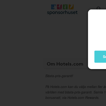
S
Om Hotels.com
Bästa-pris-garanti!
På Hotels.com kan du välja mellan fler ä
världen med bästa-pris-garanti. Samla 1
bonusnatt, via Hotels.com Rewards.