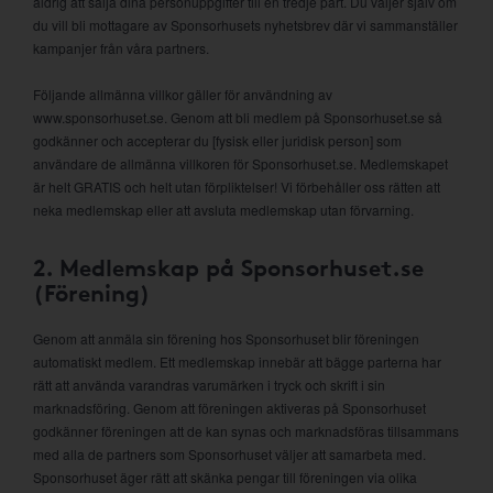
aldrig att sälja dina personuppgifter till en tredje part. Du väljer själv om
du vill bli mottagare av Sponsorhusets nyhetsbrev där vi sammanställer
kampanjer från våra partners.
Följande allmänna villkor gäller för användning av
www.sponsorhuset.se. Genom att bli medlem på Sponsorhuset.se så
godkänner och accepterar du [fysisk eller juridisk person] som
användare de allmänna villkoren för Sponsorhuset.se. Medlemskapet
är helt GRATIS och helt utan förpliktelser! Vi förbehåller oss rätten att
neka medlemskap eller att avsluta medlemskap utan förvarning.
2. Medlemskap på Sponsorhuset.se
(Förening)
Genom att anmäla sin förening hos Sponsorhuset blir föreningen
automatiskt medlem. Ett medlemskap innebär att bägge parterna har
rätt att använda varandras varumärken i tryck och skrift i sin
marknadsföring. Genom att föreningen aktiveras på Sponsorhuset
godkänner föreningen att de kan synas och marknadsföras tillsammans
med alla de partners som Sponsorhuset väljer att samarbeta med.
Sponsorhuset äger rätt att skänka pengar till föreningen via olika