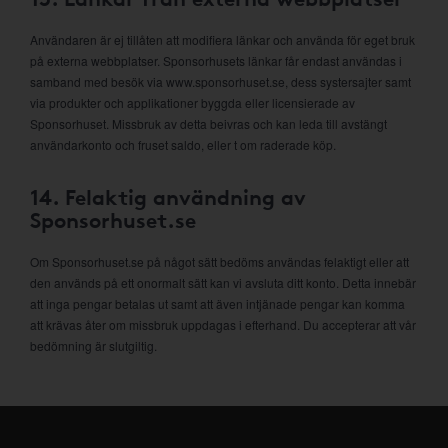
Användaren är ej tillåten att modifiera länkar och använda för eget bruk
på externa webbplatser. Sponsorhusets länkar får endast användas i
samband med besök via www.sponsorhuset.se, dess systersajter samt
via produkter och applikationer byggda eller licensierade av
Sponsorhuset. Missbruk av detta beivras och kan leda till avstängt
användarkonto och fruset saldo, eller t om raderade köp.
14. Felaktig användning av
Sponsorhuset.se
Om Sponsorhuset.se på något sätt bedöms användas felaktigt eller att
den används på ett onormalt sätt kan vi avsluta ditt konto. Detta innebär
att inga pengar betalas ut samt att även intjänade pengar kan komma
att krävas åter om missbruk uppdagas i efterhand. Du accepterar att vår
bedömning är slutgiltig.