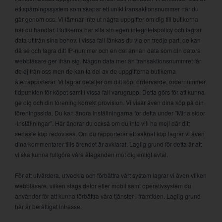
ett spårningssystem som skapar ett unikt transaktionsnummer när du
går genom oss. Vi lämnar inte ut några uppgifter om dig till butikerna
när du handlar. Butikerna har alla sin egen integritetspolicy och lagrar
data utifrån sina behov. I vissa fall länkas du via en tredje part, de kan
då se och lagra ditt IP-nummer och en del annan data som din dators
webbläsare ger ifrån sig. Någon data mer än transaktionsnummret får
de ej från oss men de kan ta del av de uppgifterna butikerna
återrapporterar. Vi lagrar detaljer om ditt köp, ordervärde, ordernummer,
tidpunkten för köpet samt i vissa fall varugrupp. Detta görs för att kunna
ge dig och din förening korrekt provision. Vi visar även dina köp på din
föreningssida. Du kan ändra inställningarna för detta under ”Mina sidor
-Inställningar”. Här ändrar du också om du inte vill ha mejl där ditt
senaste köp redovisas. Om du rapporterar ett saknat köp lagrar vi även
dina kommentarer tills ärendet är avklarat. Laglig grund för detta är att
vi ska kunna fullgöra våra åtaganden mot dig enligt avtal.
För att utvärdera, utveckla och förbättra vårt system lagrar vi även vilken
webbläsare, vilken slags dator eller mobil samt operativsystem du
använder för att kunna förbättra våra tjänster i framtiden. Laglig grund
här är berättigat intresse.