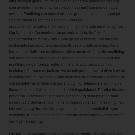
efter att köpet gjorts. Om transaktionen av någon anledning bedöms
som avbruten (t ex retur av vara, köpet hävs mm) kommer den att bli
avvisad. Ersättning kan endast erhållas genom att du är inloggad på
Sponsorhuset.se som medlem och klickar på
produktlänkarna/butikslänkarna som finns markerade innan du gör ett
köp i vald butik. Du måste klicka på varje unik butikslänk på
Sponsorhuset.se för att vi ska kunna ge dig ersättning. I de fall som
butiker inte kan rapportera dina köp till oss är vi inte ansvariga för att
hantera det. Butikerna bestämmer själva om de vill förmedla ersättning
och bedömer om trafiken/köp är äkta och enligt intentionen med den
ersättning de ger. Dessa regler är inte alltid publicerade och kan
beslutas i efterhand av butiken. Vid fel och problem kan vi driva krav på
ersättning från butiken men vi kan även avsluta sådan aktivitet när vi vill
och beslutet från butiken och oss är slutgiltigt. Intjänade ersättning kan
lösas ut i upp till 2 år från och med utdelningsdatumet. Därefter förfaller
pengarna. Ersättningen som kund och förening delar på är normalt
baserat på ordervärdet före moms. Kringprodukter som försäkring, frakt,
faktureringsavgifter eller köp av presentkort ger i normalfallet ingen
ersättning. Köp som betalas med presentkort eller andra värdecheckar
ger ingen ersättning.
I de fall kund använder rabattkoder som ej erhållits från Sponsorhuset