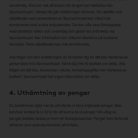
vid sitt köp, finns en risk att köpet inte längre kan härledas från
Sponsorhuset. I dessa fall går ersättningen förlorad. De rabatter och
rabattkoder som presenteras av Sponsorhuset kan oftast inte
kombineras med andra erbjudanden. De kan ofta vara förknippade
med särskilda villkor och undantag och gäller vid onlineköp via
Sponsorhuset. Mer information om villkoren återfinns på butikens
hemsida. Flera rabattkoder kan inte kombineras.
Alla frågor om den ersättningen du förväntar dig för ditt köp hanteras av
personalen hos Sponsorhuset. Vänd dig inte till butiken om detta. Alla
frågor om ditt köp, leveranser, returer, kontaktuppgifter mm hanteras av
butiken. Sponsorhuset har ingen information om detta.
4. Uthämtning av pengar
Du bestämmer själv när du vill hämta ut dina intjänade pengar. Man
behöver endast få in 50 kr för att kunna ta ut pengar. Vid uttag av
pengar betalas dessa ut inom en tiodagarsperiod. Pengar som finns på
ett konto som avslutas kommer att förfalla.