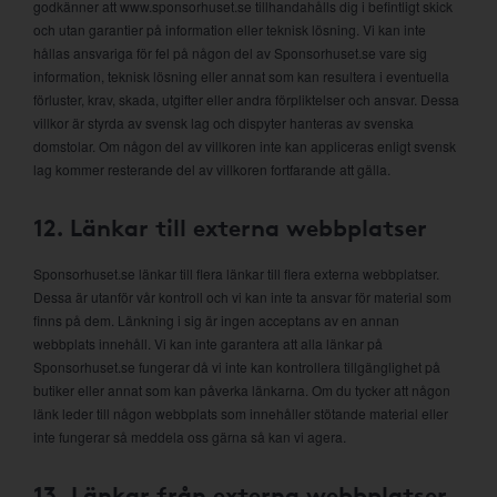
godkänner att www.sponsorhuset.se tillhandahålls dig i befintligt skick
och utan garantier på information eller teknisk lösning. Vi kan inte
hållas ansvariga för fel på någon del av Sponsorhuset.se vare sig
information, teknisk lösning eller annat som kan resultera i eventuella
förluster, krav, skada, utgifter eller andra förpliktelser och ansvar. Dessa
villkor är styrda av svensk lag och dispyter hanteras av svenska
domstolar. Om någon del av villkoren inte kan appliceras enligt svensk
lag kommer resterande del av villkoren fortfarande att gälla.
12. Länkar till externa webbplatser
Sponsorhuset.se länkar till flera länkar till flera externa webbplatser.
Dessa är utanför vår kontroll och vi kan inte ta ansvar för material som
finns på dem. Länkning i sig är ingen acceptans av en annan
webbplats innehåll. Vi kan inte garantera att alla länkar på
Sponsorhuset.se fungerar då vi inte kan kontrollera tillgänglighet på
butiker eller annat som kan påverka länkarna. Om du tycker att någon
länk leder till någon webbplats som innehåller stötande material eller
inte fungerar så meddela oss gärna så kan vi agera.
13. Länkar från externa webbplatser