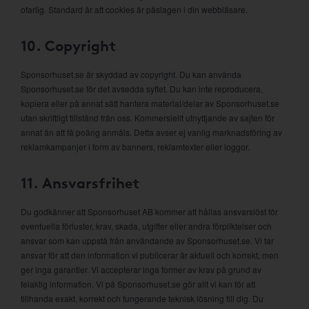
ofarlig. Standard är att cookies är påslagen i din webbläsare.
10. Copyright
Sponsorhuset.se är skyddad av copyright. Du kan använda
Sponsorhuset.se för det avsedda syftet. Du kan inte reproducera,
kopiera eller på annat sätt hantera material/delar av Sponsorhuset.se
utan skriftligt tillstånd från oss. Kommersiellt utnyttjande av sajten för
annat än att få poäng anmäls. Detta avser ej vanlig marknadsföring av
reklamkampanjer i form av banners, reklamtexter eller loggor.
11. Ansvarsfrihet
Du godkänner att Sponsorhuset AB kommer att hållas ansvarslöst för
eventuella förluster, krav, skada, utgifter eller andra förpliktelser och
ansvar som kan uppstå från användande av Sponsorhuset.se. Vi tar
ansvar för att den information vi publicerar är aktuell och korrekt, men
ger inga garantier. Vi accepterar inga former av krav på grund av
felaktig information. Vi på Sponsorhuset.se gör allt vi kan för att
tillhanda exakt, korrekt och fungerande teknisk lösning till dig. Du