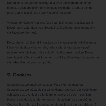
När du tar ut pengar från oss lagrar vi även bankkontonummer och
belopp. Dessa uppgifter har vi en laglig skyldighet att spara och det
görs i upp till åtta år för att uppfylla bokföringslagen.
Vi använder Google Analytics för att samla in allmän besöksstatistik.
Det gör att vi delar data med Google Inc. Vi erbjuder även inloggning
via Facebook Connect.
De samtycken du lämnat till oss kan du återkalla om du vill. Om du har
frågor om de data vi har om dig, radera eller ändra någon uppgift i
registren eller ditt konto hör av dig till info@sponsorhuset.se. Du kan
även kontakta Datainspektionen om du vill framföra klagomål avseende
vår behandling av personuppgifter.
9. Cookies
Sponsorhuset.se använder cookies. För att kunna använda
Sponsorhuset.se måste du slå på funktionen cookies i din webbläsare
och stänga av eventuella ytterligare funktioner på datorn som kan
blockera cookies. Utan det kommer vi inte att kunna ge dig poäng.
Cookies är en liten textfil som lagrar information på din hårddisk och är