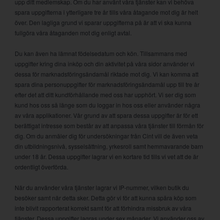
upp ditt medlemskap. Om du har använt våra tjänster kan vi behöva
spara uppgifterna i ytterligare tre år tills våra åtagande mot dig är helt
över. Den lagliga grund vi sparar uppgifterna på är att vi ska kunna
fullgöra våra åtaganden mot dig enligt avtal.
Du kan även ha lämnat födelsedatum och kön. Tillsammans med
uppgifter kring dina inköp och din aktivitet på våra sidor använder vi
dessa för marknadsföringsändamål riktade mot dig. Vi kan komma att
spara dina personuppgifter för marknadsföringsändamål upp till tre år
efter det att ditt kundförhållande med oss har upphört. Vi ser dig som
kund hos oss så länge som du loggar in hos oss eller använder några
av våra applikationer. Vår grund av att spara dessa uppgifter är för ett
berättigat intresse som består av att anpassa våra tjänster till förmån för
dig. Om du anmäler dig för undersökningar från Cint vill de även veta
din utbildningsnivå, sysselsättning, yrkesroll samt hemmavarande barn
under 18 år. Dessa uppgifter lagrar vi en kortare tid tills vi vet att de är
ordentligt överförda.
När du använder våra tjänster lagrar vi IP-nummer, vilken butik du
besöker samt när detta sker. Detta gör vi för att kunna spåra köp som
inte blivit rapporterat korrekt samt för att förhindra missbruk av våra
tjänster. Dessa uppgifter lagras under sex månader. Vi använder oss av