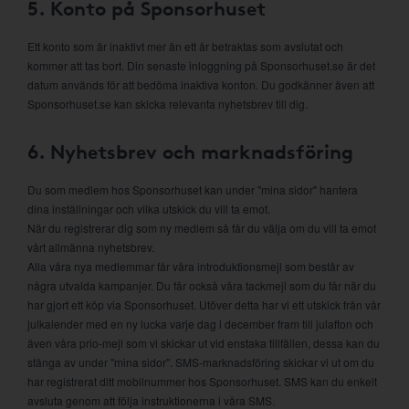
5. Konto på Sponsorhuset
Ett konto som är inaktivt mer än ett år betraktas som avslutat och
kommer att tas bort. Din senaste inloggning på Sponsorhuset.se är det
datum används för att bedöma inaktiva konton. Du godkänner även att
Sponsorhuset.se kan skicka relevanta nyhetsbrev till dig.
6. Nyhetsbrev och marknadsföring
Du som medlem hos Sponsorhuset kan under "mina sidor" hantera
dina inställningar och vilka utskick du vill ta emot.
När du registrerar dig som ny medlem så får du välja om du vill ta emot
vårt allmänna nyhetsbrev.
Alla våra nya medlemmar får våra introduktionsmejl som består av
några utvalda kampanjer. Du får också våra tackmejl som du får när du
har gjort ett köp via Sponsorhuset. Utöver detta har vi ett utskick från vår
julkalender med en ny lucka varje dag i december fram till julafton och
även våra prio-mejl som vi skickar ut vid enstaka tillfällen, dessa kan du
stänga av under "mina sidor". SMS-marknadsföring skickar vi ut om du
har registrerat ditt mobilnummer hos Sponsorhuset. SMS kan du enkelt
avsluta genom att följa instruktionerna i våra SMS.