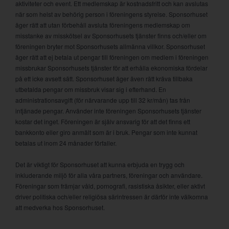
aktiviteter och event. Ett medlemskap är kostnadsfritt och kan avslutas
när som helst av behörig person i föreningens styrelse. Sponsorhuset
äger rätt att utan förbehåll avsluta föreningens medlemskap om
misstanke av misskötsel av Sponsorhusets tjänster finns och/eller om
föreningen bryter mot Sponsorhusets allmänna villkor. Sponsorhuset
äger rätt att ej betala ut pengar till föreningen om medlem i föreningen
missbrukar Sponsorhusets tjänster för att erhålla ekonomiska fördelar
på ett icke avsett sätt. Sponsorhuset äger även rätt kräva tillbaka
utbetalda pengar om missbruk visar sig i efterhand. En
administrationsavgift (för närvarande upp till 32 kr/mån) tas från
intjänade pengar. Använder inte föreningen Sponsorhusets tjänster
kostar det inget. Föreningen är själv ansvarig för att det finns ett
bankkonto eller giro anmält som är i bruk. Pengar som inte kunnat
betalas ut inom 24 månader förfaller.
Det är viktigt för Sponsorhuset att kunna erbjuda en trygg och
inkluderande miljö för alla våra partners, föreningar och användare.
Föreningar som främjar våld, pornografi, rasistiska åsikter, eller aktivt
driver politiska och/eller religiösa särintressen är därför inte välkomna
att medverka hos Sponsorhuset.