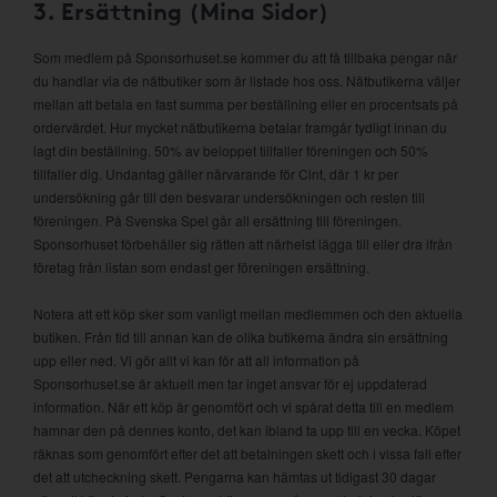
3. Ersättning (Mina Sidor)
Som medlem på Sponsorhuset.se kommer du att få tillbaka pengar när
du handlar via de nätbutiker som är listade hos oss. Nätbutikerna väljer
mellan att betala en fast summa per beställning eller en procentsats på
ordervärdet. Hur mycket nätbutikerna betalar framgår tydligt innan du
lagt din beställning. 50% av beloppet tillfaller föreningen och 50%
tillfaller dig. Undantag gäller närvarande för Cint, där 1 kr per
undersökning går till den besvarar undersökningen och resten till
föreningen. På Svenska Spel går all ersättning till föreningen.
Sponsorhuset förbehåller sig rätten att närhelst lägga till eller dra ifrån
företag från listan som endast ger föreningen ersättning.
Notera att ett köp sker som vanligt mellan medlemmen och den aktuella
butiken. Från tid till annan kan de olika butikerna ändra sin ersättning
upp eller ned. Vi gör allt vi kan för att all information på
Sponsorhuset.se är aktuell men tar inget ansvar för ej uppdaterad
information. När ett köp är genomfört och vi spårat detta till en medlem
hamnar den på dennes konto, det kan ibland ta upp till en vecka. Köpet
räknas som genomfört efter det att betalningen skett och i vissa fall efter
det att utcheckning skett. Pengarna kan hämtas ut tidigast 30 dagar