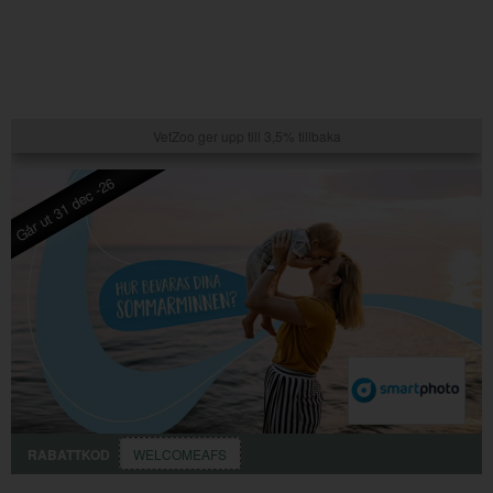
VetZoo ger upp till 3,5% tillbaka
Går ut 31 dec -26
RABATTKOD
WELCOMEAFS