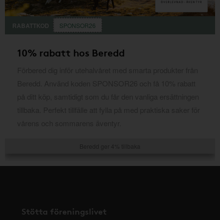
RABATTKOD
SPONSOR26
10% rabatt hos Beredd
Förbered dig inför utehalvåret med smarta produkter från
Beredd. Använd koden SPONSOR26 och få 10% rabatt
på ditt köp, samtidigt som du får den vanliga ersättningen
tillbaka. Perfekt tillfälle att fylla på med praktiska saker för
vårens och sommarens äventyr.
Beredd ger 4% tillbaka
Stötta föreningslivet