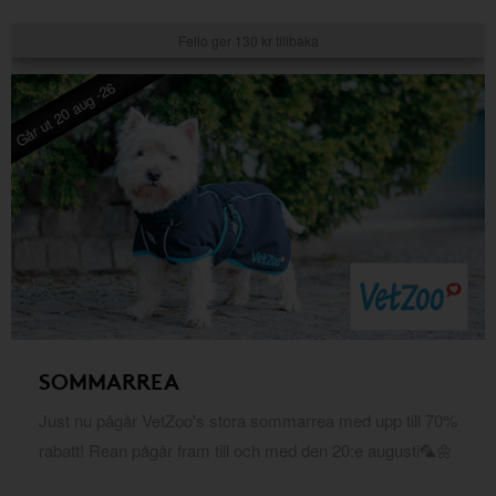
Fello ger 130 kr tillbaka
Går ut 20 aug -26
SOMMARREA
Just nu pågår VetZoo's stora sommarrea med upp till 70%
rabatt! Rean pågår fram till och med den 20:e augusti🦜🌼