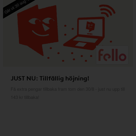
Går ut 30 aug -26
JUST NU: Tillfällig höjning!
Få extra pengar tillbaka fram tom den 30/8 - just nu upp till
143 kr tillbaka!