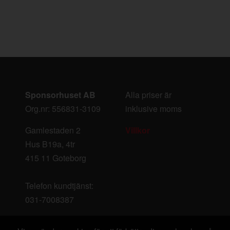
Sponsorhuset AB
Alla priser är
Org.nr: 556831-3109
inklusive moms
Gamlestaden 2
Villkor
Hus B19a, 4tr
415 11 Goteborg
Telefon kundtjänst:
031-7008387