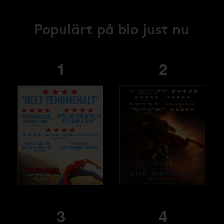
Populärt på bio just nu
1
2
3
4