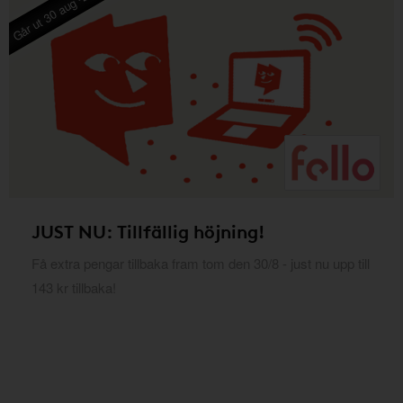
Går ut 30 aug -26
JUST NU: Tillfällig höjning!
Få extra pengar tillbaka fram tom den 30/8 - just nu upp till
143 kr tillbaka!