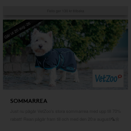
Fello ger 130 kr tillbaka
Går ut 20 aug -26
SOMMARREA
Just nu pågår VetZoo's stora sommarrea med upp till 70%
rabatt! Rean pågår fram till och med den 20:e augusti🦜🌼