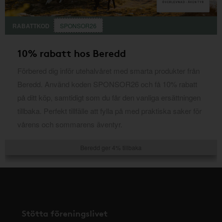
RABATTKOD
SPONSOR26
10% rabatt hos Beredd
Förbered dig inför utehalvåret med smarta produkter från
Beredd. Använd koden SPONSOR26 och få 10% rabatt
på ditt köp, samtidigt som du får den vanliga ersättningen
tillbaka. Perfekt tillfälle att fylla på med praktiska saker för
vårens och sommarens äventyr.
Beredd ger 4% tillbaka
Stötta föreningslivet