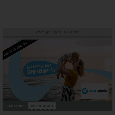
VetZoo ger upp till 3,5% tillbaka
Går ut 31 dec -26
RABATTKOD
WELCOMEAFS