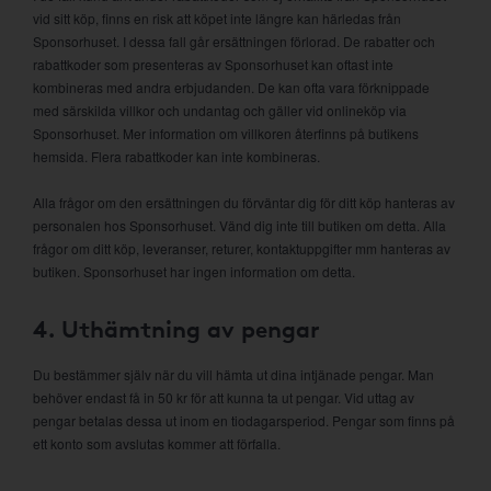
vid sitt köp, finns en risk att köpet inte längre kan härledas från
Sponsorhuset. I dessa fall går ersättningen förlorad. De rabatter och
rabattkoder som presenteras av Sponsorhuset kan oftast inte
kombineras med andra erbjudanden. De kan ofta vara förknippade
med särskilda villkor och undantag och gäller vid onlineköp via
Sponsorhuset. Mer information om villkoren återfinns på butikens
hemsida. Flera rabattkoder kan inte kombineras.
Alla frågor om den ersättningen du förväntar dig för ditt köp hanteras av
personalen hos Sponsorhuset. Vänd dig inte till butiken om detta. Alla
frågor om ditt köp, leveranser, returer, kontaktuppgifter mm hanteras av
butiken. Sponsorhuset har ingen information om detta.
4. Uthämtning av pengar
Du bestämmer själv när du vill hämta ut dina intjänade pengar. Man
behöver endast få in 50 kr för att kunna ta ut pengar. Vid uttag av
pengar betalas dessa ut inom en tiodagarsperiod. Pengar som finns på
ett konto som avslutas kommer att förfalla.