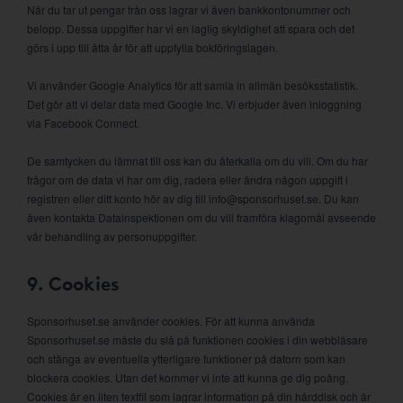
När du tar ut pengar från oss lagrar vi även bankkontonummer och
belopp. Dessa uppgifter har vi en laglig skyldighet att spara och det
görs i upp till åtta år för att uppfylla bokföringslagen.
Vi använder Google Analytics för att samla in allmän besöksstatistik.
Det gör att vi delar data med Google Inc. Vi erbjuder även inloggning
via Facebook Connect.
De samtycken du lämnat till oss kan du återkalla om du vill. Om du har
frågor om de data vi har om dig, radera eller ändra någon uppgift i
registren eller ditt konto hör av dig till info@sponsorhuset.se. Du kan
även kontakta Datainspektionen om du vill framföra klagomål avseende
vår behandling av personuppgifter.
9. Cookies
Sponsorhuset.se använder cookies. För att kunna använda
Sponsorhuset.se måste du slå på funktionen cookies i din webbläsare
och stänga av eventuella ytterligare funktioner på datorn som kan
blockera cookies. Utan det kommer vi inte att kunna ge dig poäng.
Cookies är en liten textfil som lagrar information på din hårddisk och är