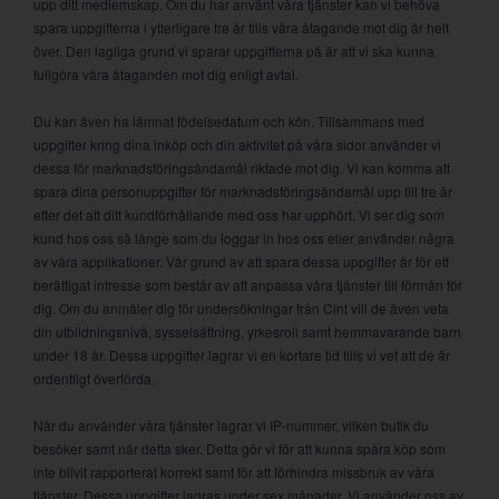
upp ditt medlemskap. Om du har använt våra tjänster kan vi behöva
spara uppgifterna i ytterligare tre år tills våra åtagande mot dig är helt
över. Den lagliga grund vi sparar uppgifterna på är att vi ska kunna
fullgöra våra åtaganden mot dig enligt avtal.
Du kan även ha lämnat födelsedatum och kön. Tillsammans med
uppgifter kring dina inköp och din aktivitet på våra sidor använder vi
dessa för marknadsföringsändamål riktade mot dig. Vi kan komma att
spara dina personuppgifter för marknadsföringsändamål upp till tre år
efter det att ditt kundförhållande med oss har upphört. Vi ser dig som
kund hos oss så länge som du loggar in hos oss eller använder några
av våra applikationer. Vår grund av att spara dessa uppgifter är för ett
berättigat intresse som består av att anpassa våra tjänster till förmån för
dig. Om du anmäler dig för undersökningar från Cint vill de även veta
din utbildningsnivå, sysselsättning, yrkesroll samt hemmavarande barn
under 18 år. Dessa uppgifter lagrar vi en kortare tid tills vi vet att de är
ordentligt överförda.
När du använder våra tjänster lagrar vi IP-nummer, vilken butik du
besöker samt när detta sker. Detta gör vi för att kunna spåra köp som
inte blivit rapporterat korrekt samt för att förhindra missbruk av våra
tjänster. Dessa uppgifter lagras under sex månader. Vi använder oss av