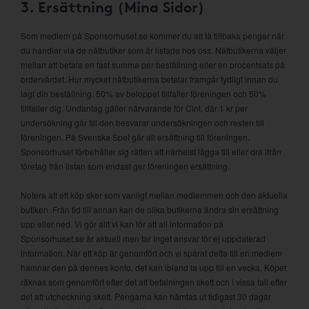
3. Ersättning (Mina Sidor)
Som medlem på Sponsorhuset.se kommer du att få tillbaka pengar när
du handlar via de nätbutiker som är listade hos oss. Nätbutikerna väljer
mellan att betala en fast summa per beställning eller en procentsats på
ordervärdet. Hur mycket nätbutikerna betalar framgår tydligt innan du
lagt din beställning. 50% av beloppet tillfaller föreningen och 50%
tillfaller dig. Undantag gäller närvarande för Cint, där 1 kr per
undersökning går till den besvarar undersökningen och resten till
föreningen. På Svenska Spel går all ersättning till föreningen.
Sponsorhuset förbehåller sig rätten att närhelst lägga till eller dra ifrån
företag från listan som endast ger föreningen ersättning.
Notera att ett köp sker som vanligt mellan medlemmen och den aktuella
butiken. Från tid till annan kan de olika butikerna ändra sin ersättning
upp eller ned. Vi gör allt vi kan för att all information på
Sponsorhuset.se är aktuell men tar inget ansvar för ej uppdaterad
information. När ett köp är genomfört och vi spårat detta till en medlem
hamnar den på dennes konto, det kan ibland ta upp till en vecka. Köpet
räknas som genomfört efter det att betalningen skett och i vissa fall efter
det att utcheckning skett. Pengarna kan hämtas ut tidigast 30 dagar