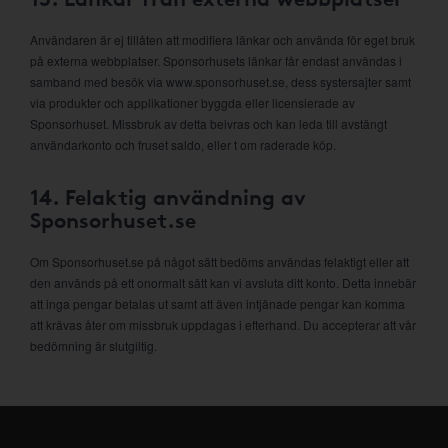
Användaren är ej tillåten att modifiera länkar och använda för eget bruk
på externa webbplatser. Sponsorhusets länkar får endast användas i
samband med besök via www.sponsorhuset.se, dess systersajter samt
via produkter och applikationer byggda eller licensierade av
Sponsorhuset. Missbruk av detta beivras och kan leda till avstängt
användarkonto och fruset saldo, eller t om raderade köp.
14. Felaktig användning av
Sponsorhuset.se
Om Sponsorhuset.se på något sätt bedöms användas felaktigt eller att
den används på ett onormalt sätt kan vi avsluta ditt konto. Detta innebär
att inga pengar betalas ut samt att även intjänade pengar kan komma
att krävas åter om missbruk uppdagas i efterhand. Du accepterar att vår
bedömning är slutgiltig.