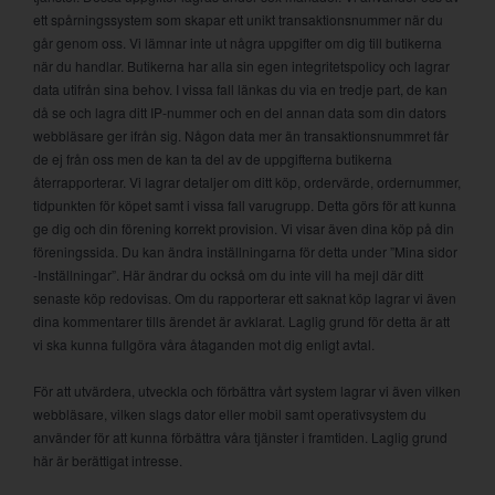
ett spårningssystem som skapar ett unikt transaktionsnummer när du
går genom oss. Vi lämnar inte ut några uppgifter om dig till butikerna
när du handlar. Butikerna har alla sin egen integritetspolicy och lagrar
data utifrån sina behov. I vissa fall länkas du via en tredje part, de kan
då se och lagra ditt IP-nummer och en del annan data som din dators
webbläsare ger ifrån sig. Någon data mer än transaktionsnummret får
de ej från oss men de kan ta del av de uppgifterna butikerna
återrapporterar. Vi lagrar detaljer om ditt köp, ordervärde, ordernummer,
tidpunkten för köpet samt i vissa fall varugrupp. Detta görs för att kunna
ge dig och din förening korrekt provision. Vi visar även dina köp på din
föreningssida. Du kan ändra inställningarna för detta under ”Mina sidor
-Inställningar”. Här ändrar du också om du inte vill ha mejl där ditt
senaste köp redovisas. Om du rapporterar ett saknat köp lagrar vi även
dina kommentarer tills ärendet är avklarat. Laglig grund för detta är att
vi ska kunna fullgöra våra åtaganden mot dig enligt avtal.
För att utvärdera, utveckla och förbättra vårt system lagrar vi även vilken
webbläsare, vilken slags dator eller mobil samt operativsystem du
använder för att kunna förbättra våra tjänster i framtiden. Laglig grund
här är berättigat intresse.