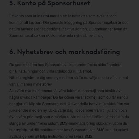
5. Konto på Sponsorhuset
Ett konto som är inaktivt mer än ett år betraktas som avslutat och
kommer att tas bort. Din senaste inloggning på Sponsorhuset.se är det
datum används för att bedöma inaktiva konton. Du godkänner även att
Sponsorhuset.se kan skicka relevanta nyhetsbrev till dig.
6. Nyhetsbrev och marknadsföring
Du som medlem hos Sponsorhuset kan under "mina sidor" hantera
dina inställningar och vilka utskick du vill ta emot.
När du registrerar dig som ny medlem så får du välja om du vill ta emot
vårt allmänna nyhetsbrev.
Alla våra nya medlemmar får våra introduktionsmejl som består av
några utvalda kampanjer. Du får också våra tackmejl som du får när du
har gjort ett köp via Sponsorhuset. Utöver detta har vi ett utskick från vår
julkalender med en ny lucka varje dag i december fram till julafton och
även våra prio-mejl som vi skickar ut vid enstaka tillfällen, dessa kan du
stänga av under "mina sidor". SMS-marknadsföring skickar vi ut om du
har registrerat ditt mobilnummer hos Sponsorhuset. SMS kan du enkelt
avsluta genom att följa instruktionerna i våra SMS.