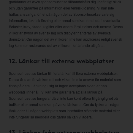
godkänner att www.sponsorhuset.se tillhandahålls dig i befintligt skick
och utan garantier på information eller teknisk lösning. Vi kan inte
hållas ansvariga för fel på någon del av Sponsorhuset.se vare sig
information, teknisk lösning eller annat som kan resultera i eventuella
förluster, krav, skada, utgifter eller andra förpliktelser och ansvar. Dessa
villkor är styrda av svensk lag och dispyter hanteras av svenska
domstolar. Om någon del av villkoren inte kan appliceras enligt svensk
lag kommer resterande del av villkoren fortfarande att gälla.
12. Länkar till externa webbplatser
Sponsorhuset.se länkar till flera länkar till flera externa webbplatser.
Dessa är utanför vår kontroll och vi kan inte ta ansvar för material som
finns på dem. Länkning i sig är ingen acceptans av en annan
webbplats innehåll. Vi kan inte garantera att alla länkar på
Sponsorhuset.se fungerar då vi inte kan kontrollera tillgänglighet på
butiker eller annat som kan påverka länkarna. Om du tycker att någon
länk leder till någon webbplats som innehåller stötande material eller
inte fungerar så meddela oss gärna så kan vi agera.
13. Länkar från externa webbplatser