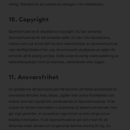
ofarlig. Standard är att cookies är påslagen i din webbläsare.
10. Copyright
Sponsorhuset.se är skyddad av copyright. Du kan använda
Sponsorhuset.se för det avsedda syftet. Du kan inte reproducera,
kopiera eller på annat sätt hantera material/delar av Sponsorhuset.se
utan skriftligt tillstånd från oss. Kommersiellt utnyttjande av sajten för
annat än att få poäng anmäls. Detta avser ej vanlig marknadsföring av
reklamkampanjer i form av banners, reklamtexter eller loggor.
11. Ansvarsfrihet
Du godkänner att Sponsorhuset AB kommer att hållas ansvarslöst för
eventuella förluster, krav, skada, utgifter eller andra förpliktelser och
ansvar som kan uppstå från användande av Sponsorhuset.se. Vi tar
ansvar för att den information vi publicerar är aktuell och korrekt, men
ger inga garantier. Vi accepterar inga former av krav på grund av
felaktig information. Vi på Sponsorhuset.se gör allt vi kan för att
tillhanda exakt, korrekt och fungerande teknisk lösning till dig. Du