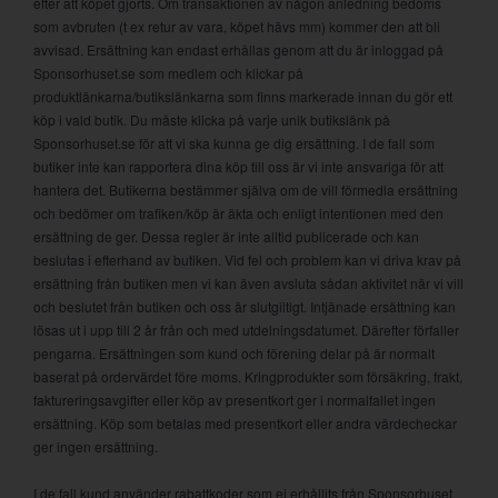
efter att köpet gjorts. Om transaktionen av någon anledning bedöms
som avbruten (t ex retur av vara, köpet hävs mm) kommer den att bli
avvisad. Ersättning kan endast erhållas genom att du är inloggad på
Sponsorhuset.se som medlem och klickar på
produktlänkarna/butikslänkarna som finns markerade innan du gör ett
köp i vald butik. Du måste klicka på varje unik butikslänk på
Sponsorhuset.se för att vi ska kunna ge dig ersättning. I de fall som
butiker inte kan rapportera dina köp till oss är vi inte ansvariga för att
hantera det. Butikerna bestämmer själva om de vill förmedla ersättning
och bedömer om trafiken/köp är äkta och enligt intentionen med den
ersättning de ger. Dessa regler är inte alltid publicerade och kan
beslutas i efterhand av butiken. Vid fel och problem kan vi driva krav på
ersättning från butiken men vi kan även avsluta sådan aktivitet när vi vill
och beslutet från butiken och oss är slutgiltigt. Intjänade ersättning kan
lösas ut i upp till 2 år från och med utdelningsdatumet. Därefter förfaller
pengarna. Ersättningen som kund och förening delar på är normalt
baserat på ordervärdet före moms. Kringprodukter som försäkring, frakt,
faktureringsavgifter eller köp av presentkort ger i normalfallet ingen
ersättning. Köp som betalas med presentkort eller andra värdecheckar
ger ingen ersättning.
I de fall kund använder rabattkoder som ej erhållits från Sponsorhuset