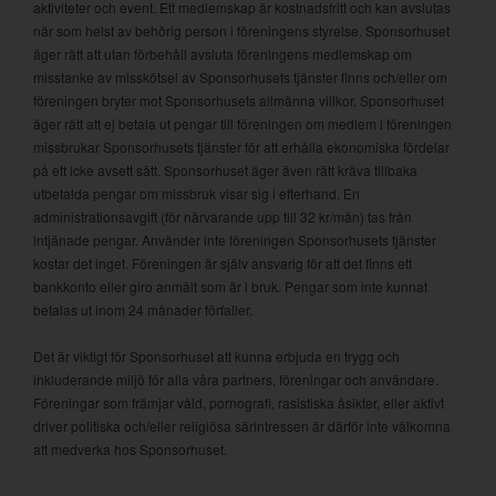
aktiviteter och event. Ett medlemskap är kostnadsfritt och kan avslutas
när som helst av behörig person i föreningens styrelse. Sponsorhuset
äger rätt att utan förbehåll avsluta föreningens medlemskap om
misstanke av misskötsel av Sponsorhusets tjänster finns och/eller om
föreningen bryter mot Sponsorhusets allmänna villkor. Sponsorhuset
äger rätt att ej betala ut pengar till föreningen om medlem i föreningen
missbrukar Sponsorhusets tjänster för att erhålla ekonomiska fördelar
på ett icke avsett sätt. Sponsorhuset äger även rätt kräva tillbaka
utbetalda pengar om missbruk visar sig i efterhand. En
administrationsavgift (för närvarande upp till 32 kr/mån) tas från
intjänade pengar. Använder inte föreningen Sponsorhusets tjänster
kostar det inget. Föreningen är själv ansvarig för att det finns ett
bankkonto eller giro anmält som är i bruk. Pengar som inte kunnat
betalas ut inom 24 månader förfaller.
Det är viktigt för Sponsorhuset att kunna erbjuda en trygg och
inkluderande miljö för alla våra partners, föreningar och användare.
Föreningar som främjar våld, pornografi, rasistiska åsikter, eller aktivt
driver politiska och/eller religiösa särintressen är därför inte välkomna
att medverka hos Sponsorhuset.