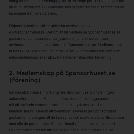
aldrig att sälja dina personuppgifter till en tredje part. Du väljer själv om
du vill bli mottagare av Sponsorhusets nyhetsbrev där vi sammanställer
kampanjer från våra partners.
Följande allmänna villkor gäller för användning av
www.sponsorhuset.se. Genom att bli medlem på Sponsorhuset.se så
godkänner och accepterar du [fysisk eller juridisk person] som
användare de allmänna villkoren för Sponsorhuset.se. Medlemskapet
är helt GRATIS och helt utan förpliktelser! Vi förbehåller oss rätten att
neka medlemskap eller att avsluta medlemskap utan förvarning.
2. Medlemskap på Sponsorhuset.se
(Förening)
Genom att anmäla sin förening hos Sponsorhuset blir föreningen
automatiskt medlem. Ett medlemskap innebär att bägge parterna har
rätt att använda varandras varumärken i tryck och skrift i sin
marknadsföring. Genom att föreningen aktiveras på Sponsorhuset
godkänner föreningen att de kan synas och marknadsföras tillsammans
med alla de partners som Sponsorhuset väljer att samarbeta med.
Sponsorhuset äger rätt att skänka pengar till föreningen via olika