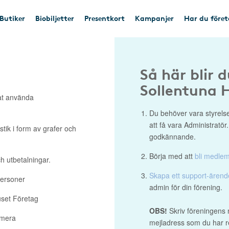
Butiker
Biobiljetter
Presentkort
Kampanjer
Har du före
Så här blir 
Sollentuna 
at använda
Du behöver vara styrelse
att få vara Administratör
stik i form av grafer och
godkännande.
Börja med att
bli medle
h utbetalningar.
Skapa ett support-ären
personer
admin för din förening.
uset Företag
OBS!
Skriv föreningens 
 mera
mejladress som du har re