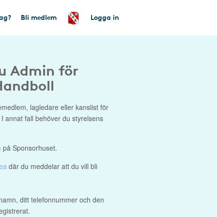
tag?
Bli medlem
Logga in
du Admin för
Handboll
medlem, lagledare eller kanslist för
. I annat fall behöver du styrelsens
m
på Sponsorhuset.
dea
där du meddelar att du vill bli
namn, ditt telefonnummer och den
gistrerat.