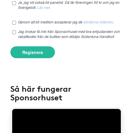
Ja, jag vill också bli panelist. Då får föreningen 50 kr och jag en
Sverigelott.
Läs mer.
Genom att bli medlem accepterar jag de
allmänna villkoren
.
Jag önskar få info från Sponsorhuset med bra erbjudanden och
rabattkoder från de butiker som stödjer Sollentuna Handboll
Registrera
Så här fungerar
Sponsorhuset