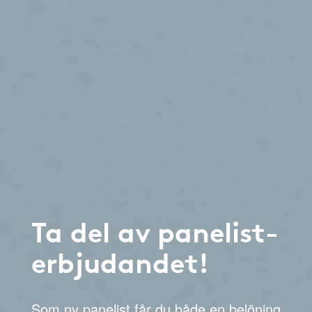
Ta del av panelist-
erbjudandet!
Som ny panelist får du både en belöning