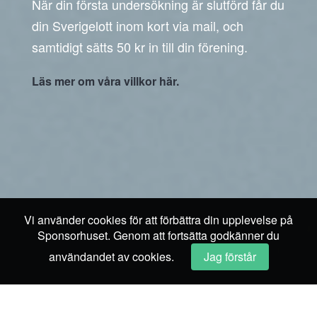
När din första undersökning är slutförd får du
din Sverigelott inom kort via mail, och
samtidigt sätts 50 kr in till din förening.
Läs mer om våra villkor här.
Vi använder cookies för att förbättra din upplevelse på
Sponsorhuset. Genom att fortsätta godkänner du
användandet av cookies.
Jag förstår