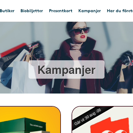
Butiker
Biobiljetter
Presentkort
Kampanjer
Har du före
Kampanjer
Går ut 30 aug -26