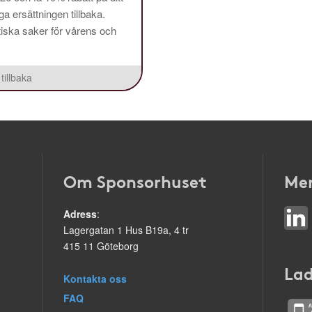
a ersättningen tillbaka.
aktiska saker för vårens och
tillbaka
Om Sponsorhuset
Mer
Adress
:
Lagergatan 1 Hus B19a, 4 tr
415 11 Göteborg
Lad
Kontakta oss
FAQ