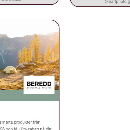
Smartphoto ge
 smarta produkter från
och få 10% rabatt på ditt