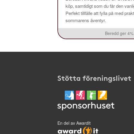
köp, samtidigt som du får den vanlig
Perfekt tillfälle att fylla på med pr
sommarens äventyr.
Beredd ger 4% 
Stötta föreningslivet
En del av AwardIt