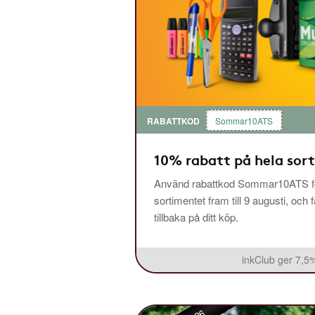
RABATTKOD
Sommar10ATS
10% rabatt på hela sor
Använd rabattkod Sommar10ATS fö
sortimentet fram till 9 augusti, och 
tillbaka på ditt köp.
inkClub ger 7,5%