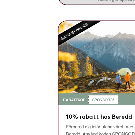
Går ut 31 dec -26
RABATTKOD
SPONSOR26
10% rabatt hos Beredd
Förbered dig inför utehalvåret med
Beredd. Använd koden SPONSOR26 