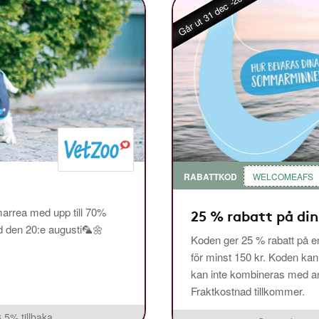
Går ut 31 dec -26
RABATTKOD
WELCOMEAFS
arrea med upp till 70%
25 % rabatt på din
ed den 20:e augusti🦜🌼
Koden ger 25 % rabatt på en
för minst 150 kr. Koden ka
kan inte kombineras med and
Fraktkostnad tillkommer.
3,5% tillbaka