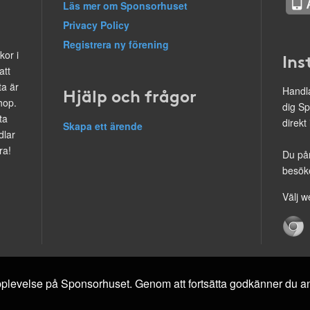
Läs mer om Sponsorhuset
Privacy Policy
Registrera ny förening
kor i
Ins
att
ta är
Hjälp och frågor
Handla
hop.
dig Sp
ta
direkt
Skapa ett ärende
dlar
ra!
Du på
besöke
Välj w
 upplevelse på Sponsorhuset. Genom att fortsätta godkänner du