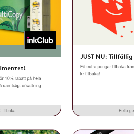
JUST NU: Tillfällig
Få extra pengar tillbaka fra
timentet!
kr tillbaka!
r 10% rabatt på hela
få samtidigt ersättning
 tillbaka
Fello ge