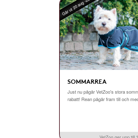
Går ut 20 aug -26
SOMMARREA
Just nu pågår VetZoo's stora somm
rabatt! Rean pågår fram till och m
VetZoo ger upp till 