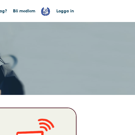
tag?
Bli medlem
Logga in