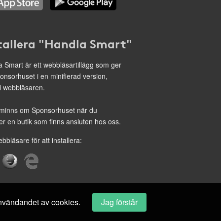
tallera "Handla Smart"
 Smart är ett webbläsartillägg som ger
onsorhuset i en minifierad version,
 i webbläsaren.
minns om Sponsorhuset när du
r en butik som finns ansluten hos oss.
ebbläsare för att installera:
 användandet av cookies.
Jag förstår