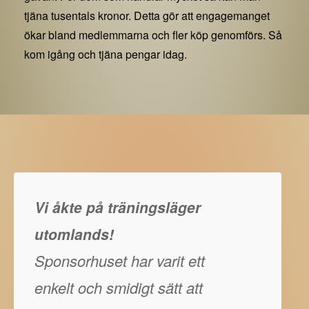
tjäna tusentals kronor. Detta gör att engagemanget
ökar bland medlemmarna och fler köp genomförs. Så
kom igång och tjäna pengar idag.
Vi åkte på träningsläger
utomlands!
Sponsorhuset har varit ett
enkelt och smidigt sätt att