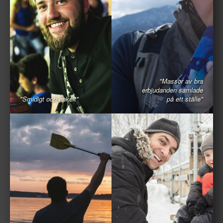
"Massor av bra
erbjudanden samlade
"Smidigt och enkelt"
på ett ställe"