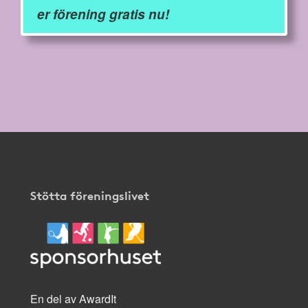
er förening gratis nu!
Stötta föreningslivet
En del av AwardIt