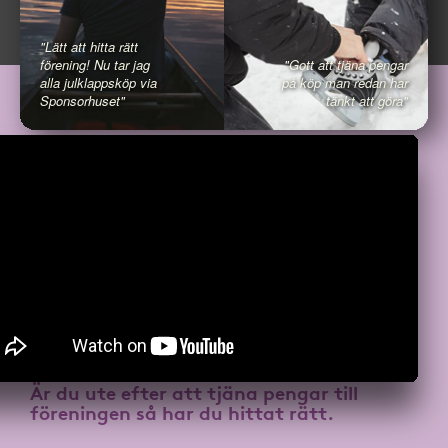
"Lätt att hitta rätt
förening! Nu tar jag
"Gott att tjäna pengar
alla julklappsköp via
på köp man redan har
Sponsorhuset"
tänkt att göra"
Är du ute efter att
tjäna pengar till
föreningen
så har du hittat rätt.