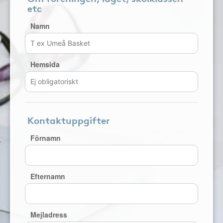
etc
Namn
Hemsida
Kontaktuppgifter
Förnamn
Efternamn
Mejladress