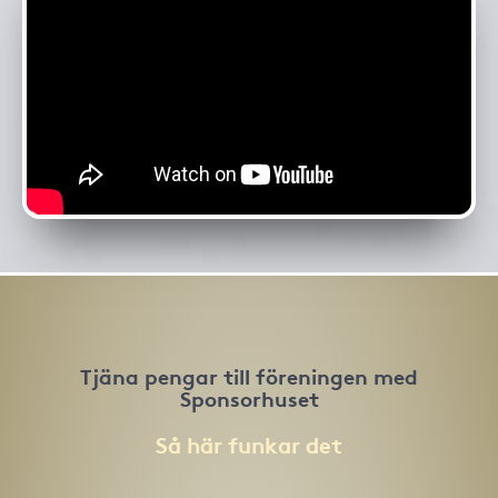
Tjäna pengar till föreningen med
Sponsorhuset
Så här funkar det