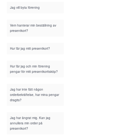
Jag vill byta förening
Vem hanterar min beställning av
presentkort?
Hur får jag mitt presentkort?
Hur får jag och min förening
pengar för mitt presentkorttsköp?
Jag har inte fått någon
orderbekräftelse, har mina pengar
dragits?
Jag har ångrat mig. Kan jag
annullera min order på
presentkort?