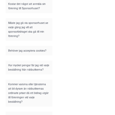
Kostar det något att anmäla sin
förening till Sponsorhuset?
Måste jag gå via sponsorhuset.se
varje gång jag vill att
sponsorbidraget ska gå till min
förening?
Behöver jag acceptera cookies?
Hur mycket pengar får jag vid varje
beställning från nätbutikerna?
Kommer varorna eller tjänsterna
att bli dyrare än nätbutikernas
ordinarie priser då ett bidrag utgår
till föreningen vid varje
beställning?