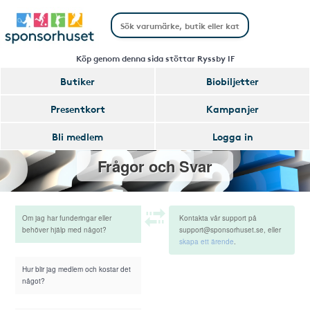
Köp genom denna sida stöttar Ryssby IF
Butiker
Biobiljetter
Presentkort
Kampanjer
Bli medlem
Logga in
Frågor och Svar
Om jag har funderingar eller
Kontakta vår support på
behöver hjälp med något?
support@sponsorhuset.se, eller
skapa ett ärende
.
Hur blir jag medlem och kostar det
något?