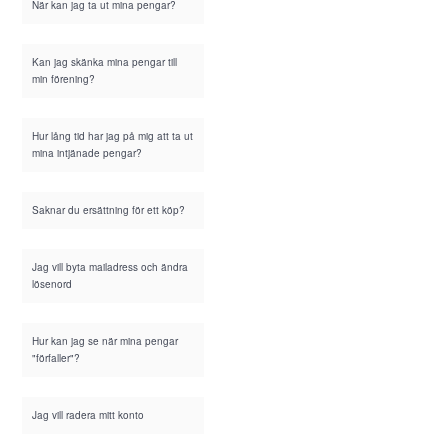
När kan jag ta ut mina pengar?
Kan jag skänka mina pengar till
min förening?
Hur lång tid har jag på mig att ta ut
mina intjänade pengar?
Saknar du ersättning för ett köp?
Jag vill byta mailadress och ändra
lösenord
Hur kan jag se när mina pengar
"förfaller"?
Jag vill radera mitt konto