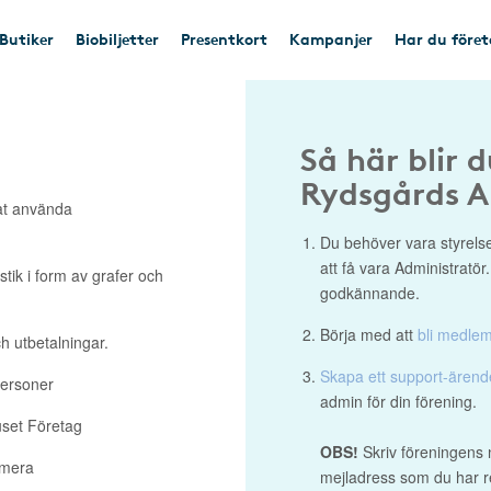
Butiker
Biobiljetter
Presentkort
Kampanjer
Har du före
Så här blir 
Rydsgårds A
at använda
Du behöver vara styrelse
att få vara Administratör
stik i form av grafer och
godkännande.
Börja med att
bli medle
h utbetalningar.
Skapa ett support-ären
personer
admin för din förening.
uset Företag
OBS!
Skriv föreningens 
 mera
mejladress som du har re