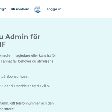
tag?
Bli medlem
Logga in
du Admin för
IF
medlem, lagledare eller kanslist för
. I annat fall behöver du styrelsens
m
på Sponsorhuset.
dea
där du meddelar att du vill bli
namn, ditt telefonnummer och den
gistrerat.