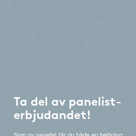
Ta del av panelist-
erbjudandet!
Som ny panelist får du både en belöning