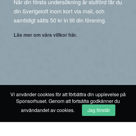
När din första undersökning är slutförd får du
din Sverigelott inom kort via mail, och
samtidigt sätts 50 kr in till din förening.
Läs mer om våra villkor här.
Vi använder cookies för att förbättra din upplevelse på
Sponsorhuset. Genom att fortsätta godkänner du
användandet av cookies.
Jag förstår