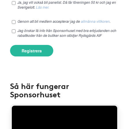
Ja, jag vill också bli panelist. Då får föreningen 50 kr och jag en
Sverigelott.
Läs mer.
Genom att bli medlem accepterar jag de
allmänna villkoren
.
Jag önskar få info från Sponsorhuset med bra erbjudanden och
rabattkoder från de butiker som stödjer Rydsgårds AIF
Registrera
Så här fungerar
Sponsorhuset