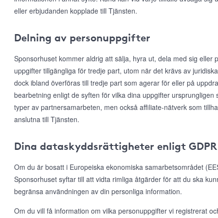
eller erbjudanden kopplade till Tjänsten.
Delning av personuppgifter
Sponsorhuset kommer aldrig att sälja, hyra ut, dela med sig eller p
uppgifter tillgängliga för tredje part, utom när det krävs av juridis
dock ibland överföras till tredje part som agerar för eller på uppd
bearbetning enligt de syften för vilka dina uppgifter ursprungligen 
typer av partnersamarbeten, men också affiliate-nätverk som till
anslutna till Tjänsten.
Dina dataskyddsrättigheter enligt GDPR
Om du är bosatt i Europeiska ekonomiska samarbetsområdet (EES)
Sponsorhuset syftar till att vidta rimliga åtgärder för att du ska ku
begränsa användningen av din personliga information.
Om du vill få information om vilka personuppgifter vi registrerat och