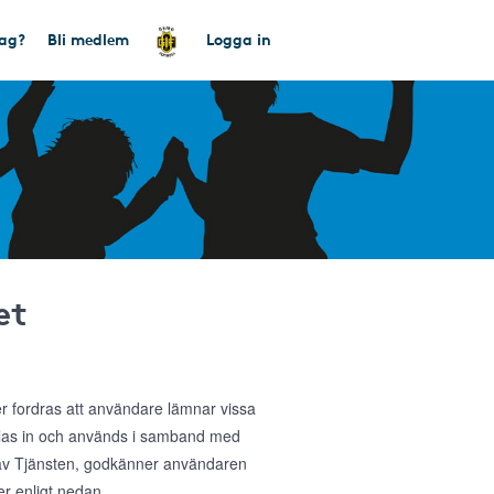
tag?
Bli medlem
Logga in
et
ler fordras att användare lämnar vissa
amlas in och används i samband med
g av Tjänsten, godkänner användaren
r enligt nedan.