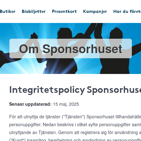
Butiker
Biobiljetter
Presentkort
Kampanjer
Har du före
Om Sponsorhuset
Integritetspolicy Sponsorhus
Senast uppdaterad:
15 maj, 2025
För att utnyttja de tjänster ("Tjänsten") Sponsorhuset tillhandahål
personuppgifter. Nedan beskrivs i vilket syfte personuppgifter s
utnyttjande av Tjänsten. Genom att registrera sig för användnin
("Kund") insamling, bearbetning och användning av personuppgifte