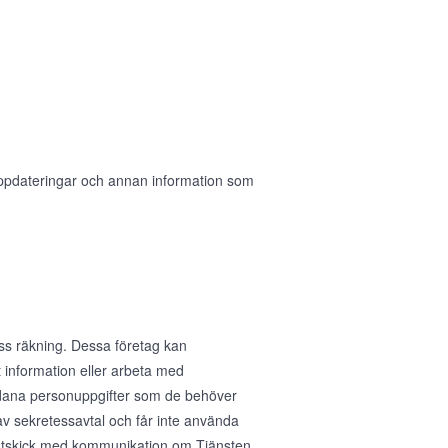
 uppdateringar och annan information som
ess räkning. Dessa företag kan
 information eller arbeta med
sådana personuppgifter som de behöver
av sekretessavtal och får inte använda
ig utskick med kommunikation om Tjänsten