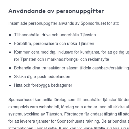
Användande av personuppgifter
Insamlade personuppgifter används av Sponsorhuset för att:
Tillhandahålla, driva och underhålla Tjänsten
Förbättra, personalisera och utöka Tjänsten
Kommunicera med dig, inklusive för kundtjänst, för att ge dig
rör Tjänsten och i marknadsförings- och reklamsyfte
Behandla dina transaktioner såsom tilldela cashback/ersättning
Skicka dig e-postmeddelanden
Hitta och förebygga bedrägerier
Sponsorhuset kan anlita företag som tillhandahåller tjänster för d
exempelvis vara webbhotell, företag som arbetar med att skicka ut
systemutveckling av Tjänsten. Företagen får endast tillgång till 
för att leverera tjänster för Sponsorhusets räkning. De är bundna 
informationen i annat syfte. Kund kan vid varje tillfälle avsäga s