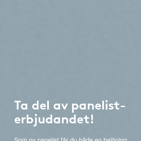
Ta del av panelist-
erbjudandet!
Som ny panelist får du både en belöning