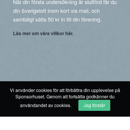
När din första undersökning är slutförd får du
din Sverigelott inom kort via mail, och
samtidigt sätts 50 kr in till din förening.
Läs mer om våra villkor här.
Vi använder cookies för att förbättra din upplevelse på
Sponsorhuset. Genom att fortsätta godkänner du
användandet av cookies.
Jag förstår