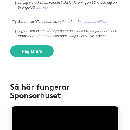
Ja, jag vill också bli panelist. Då får föreningen 50 kr och jag en
Sverigelott.
Läs mer.
Genom att bli medlem accepterar jag de
allmänna villkoren
.
Jag önskar få info från Sponsorhuset med bra erbjudanden och
rabattkoder från de butiker som stödjer Ösmo GIF Fotboll
Registrera
Så här fungerar
Sponsorhuset