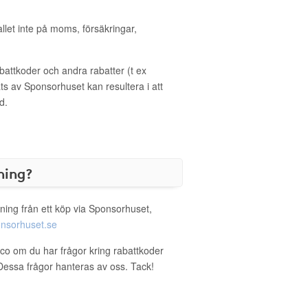
allet inte på moms, försäkringar,
ttkoder och andra rabatter (t ex
s av Sponsorhuset kan resultera i att
d.
ning?
ning från ett köp via Sponsorhuset,
nsorhuset.se
rco om du har frågor kring rabattkoder
. Dessa frågor hanteras av oss. Tack!