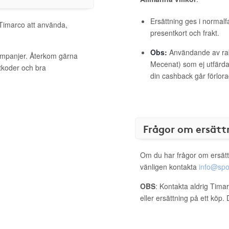
Ersättning ges i normalf
 Timarco att använda,
presentkort och frakt.
Obs:
Användande av raba
kampanjer. Återkom gärna
Mecenat) som ej utfärdat
ttkoder och bra
din cashback går förlora
Frågor om ersätt
Om du har frågor om ersätt
vänligen kontakta
info@spo
OBS
: Kontakta aldrig Tima
eller ersättning på ett köp