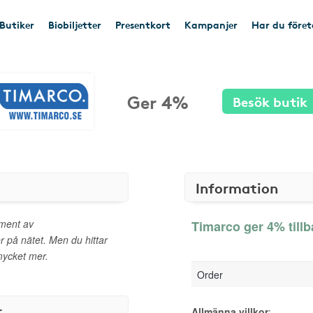
Butiker
Biobiljetter
Presentkort
Kampanjer
Har du före
Ger 4%
Besök butik
Information
iment av
Timarco ger 4% till
 på nätet. Men du hittar
mycket mer.
Order
r
Allmänna villkor
: