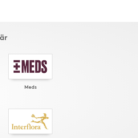
är
Meds