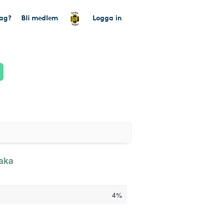
tag?
Bli medlem
Logga in
baka
4%