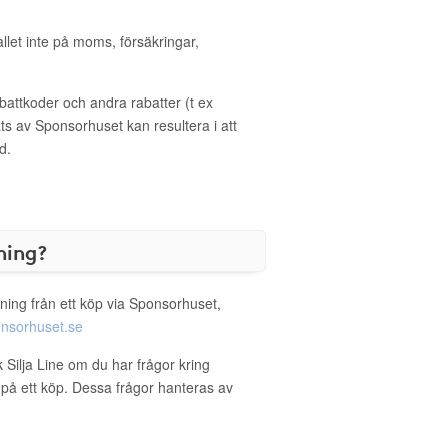
allet inte på moms, försäkringar,
ttkoder och andra rabatter (t ex
s av Sponsorhuset kan resultera i att
d.
ning?
ning från ett köp via Sponsorhuset,
nsorhuset.se
k Silja Line om du har frågor kring
g på ett köp. Dessa frågor hanteras av