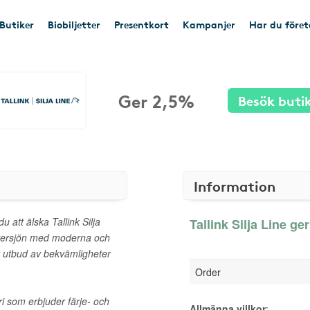
Butiker
Biobiljetter
Presentkort
Kampanjer
Har du före
Ger 2,5%
Besök buti
Information
u att älska Tallink Silja
Tallink Silja Line ge
stersjön med moderna och
tt utbud av bekvämligheter
Order
eri som erbjuder färje- och
Allmänna villkor
: