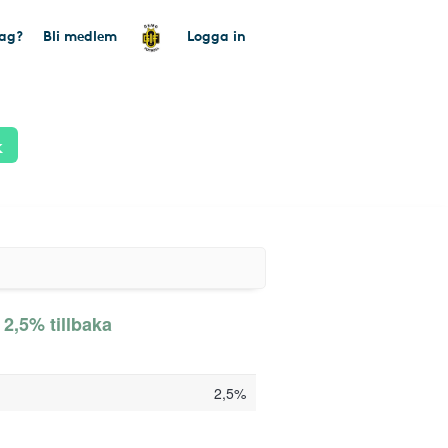
tag?
Bli medlem
Logga in
k
r 2,5% tillbaka
2,5%