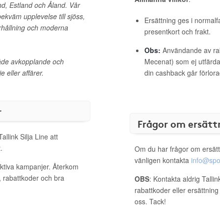
nd, Estland och Åland. Vår
bekväm upplevelse till sjöss,
Ersättning ges i normalf
rhållning och moderna
presentkort och frakt.
Obs:
Användande av raba
 både avkopplande och
Mecenat) som ej utfärdat
 eller affärer.
din cashback går förlora
r
Frågor om ersätt
llink Silja Line att
.
Om du har frågor om ersätt
vänligen kontakta
info@spo
 aktiva kampanjer. Återkom
, rabattkoder och bra
OBS
: Kontakta aldrig Tallin
rabattkoder eller ersättnin
oss. Tack!