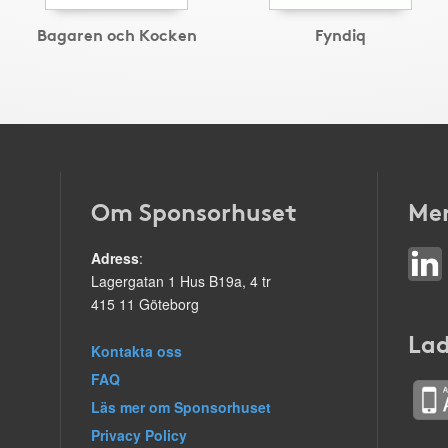
Bagaren och Kocken
Fyndiq
Om Sponsorhuset
Mer
Adress
:
Lagergatan 1 Hus B19a, 4 tr
415 11 Göteborg
Lad
Kontakta oss
FAQ
Läs mer om Sponsorhuset
Privacy Policy