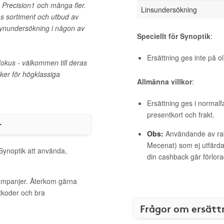
, Precision1 och många fler.
Linsundersökning
as sortiment och utbud av
nundersökning i någon av
Speciellt för Synoptik
:
Ersättning ges inte på 
fokus - välkommen till deras
iker för högklassiga
Allmänna villkor
:
Ersättning ges i normalf
presentkort och frakt.
r
Obs:
Användande av raba
Mecenat) som ej utfärdat
 Synoptik att använda,
din cashback går förlora
kampanjer. Återkom gärna
ttkoder och bra
Frågor om ersätt