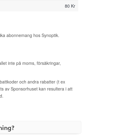
80 Kr
olika abonnemang hos Synoptik.
allet inte på moms, försäkringar,
ttkoder och andra rabatter (t ex
s av Sponsorhuset kan resultera i att
d.
ning?