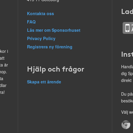
Lad
Kontakta oss
FAQ
Läs mer om Sponsorhuset
Privacy Policy
Registrera ny förening
kor i
Ins
att
ta är
Hjälp och frågor
Handla
hop.
dig Sp
ta
direkt
Skapa ett ärende
dlar
ra!
Du på
besöke
Välj w