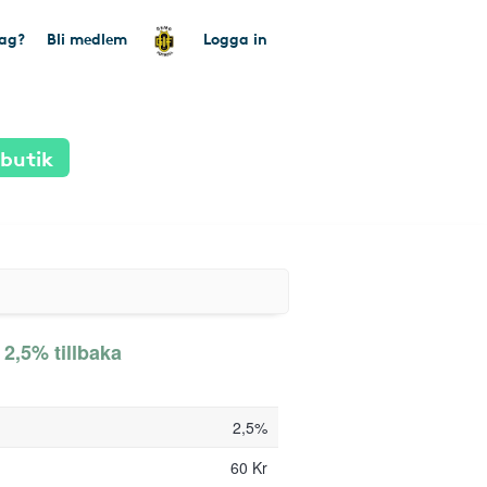
tag?
Bli medlem
Logga in
 butik
 2,5% tillbaka
2,5%
60 Kr