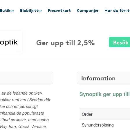
Butiker
Biobiljetter
Presentkort
Kampanjer
Har du före
Ger upp till 2,5%
Besök
Information
 av de ledande optiker-
Synoptik ger upp till
utiker runt om i Sverige där
ice och ett personligt
inhandla de populäraste
Order
 utbud av linser, med snabb
Synundersökning
Ray-Ban, Gucci, Versace,