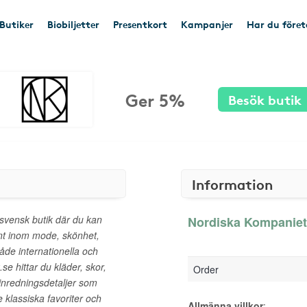
Butiker
Biobiljetter
Presentkort
Kampanjer
Har du före
Ger 5%
Besök butik
Information
svensk butik där du kan
Nordiska Kompaniet 
ent inom mode, skönhet,
åde internationella och
e hittar du kläder, skor,
Order
inredningsdetaljer som
e klassiska favoriter och
Allmänna villkor
: