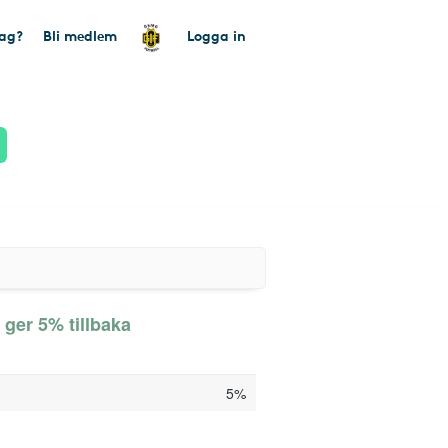
tag?
Bli medlem
Logga in
ger 5% tillbaka
5%