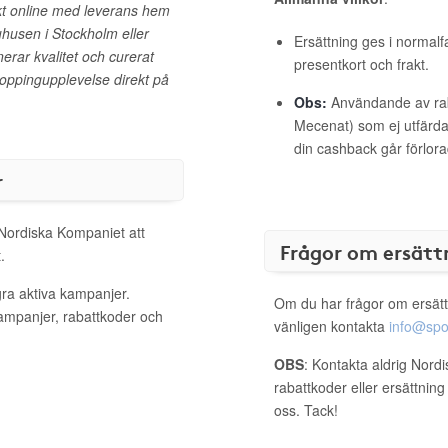
ekt online med leverans hem
ruhusen i Stockholm eller
Ersättning ges i normalf
rar kvalitet och curerat
presentkort och frakt.
oppingupplevelse direkt på
Obs:
Användande av raba
Mecenat) som ej utfärdat
din cashback går förlora
r
 Nordiska Kompaniet att
Frågor om ersätt
.
ra aktiva kampanjer.
Om du har frågor om ersätt
kampanjer, rabattkoder och
vänligen kontakta
info@spo
OBS
: Kontakta aldrig Nord
rabattkoder eller ersättnin
oss. Tack!