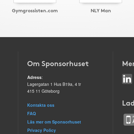
Gymgrossisten.com
NLY Man
Om Sponsorhuset
Mer
Adress
:
Lagergatan 1 Hus B19a, 4 tr
415 11 Göteborg
Lad
Kontakta oss
FAQ
Läs mer om Sponsorhuset
Privacy Policy