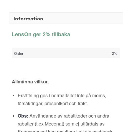
Information
LensOn ger 2% tillbaka
Order
2%
Allmänna villkor
:
Ersättning ges i normalfallet inte på moms,
försäkringar, presentkort och frakt.
Obs:
Användande av rabattkoder och andra
rabatter (t ex Mecenat) som ej utfärdats av
Sponsorhuset kan resultera i att din cashback