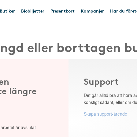
Butiker
Biobiljetter
Presentkort
Kampanjer
Har du före
ngd eller borttagen b
 en
Support
te längre
Det går alltid bra att höra av
konstigt sådant, eller om du
Skapa support-ärende
arbetet är avslutat