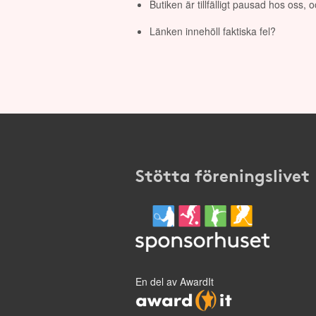
Butiken är tillfälligt pausad hos oss,
Länken innehöll faktiska fel?
Stötta föreningslivet
En del av AwardIt