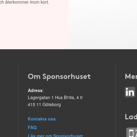
 och återkommer inom kort.
Om Sponsorhuset
Mer
Adress
:
Lagergatan 1 Hus B19a, 4 tr
415 11 Göteborg
Lad
Kontakta oss
FAQ
Läs mer om Sponsorhuset