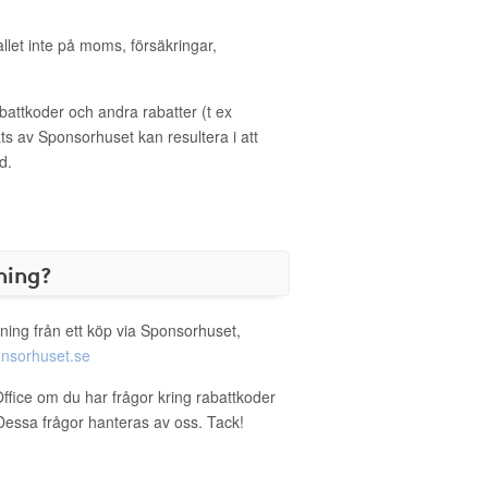
allet inte på moms, försäkringar,
ttkoder och andra rabatter (t ex
s av Sponsorhuset kan resultera i att
d.
ning?
ning från ett köp via Sponsorhuset,
nsorhuset.se
Office om du har frågor kring rabattkoder
. Dessa frågor hanteras av oss. Tack!