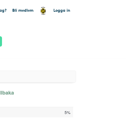
tag?
Bli medlem
Logga in
llbaka
5%