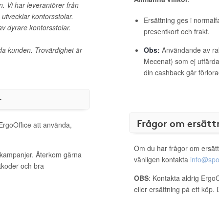
. Vi har leverantörer från
utvecklar kontorsstolar.
Ersättning ges i normalf
av dyrare kontorsstolar.
presentkort och frakt.
uida kunden. Trovärdighet är
Obs:
Användande av raba
Mecenat) som ej utfärdat
din cashback går förlora
r
Frågor om ersätt
 ErgoOffice att använda,
Om du har frågor om ersätt
a kampanjer. Återkom gärna
vänligen kontakta
info@spo
ttkoder och bra
OBS
: Kontakta aldrig Ergo
eller ersättning på ett köp