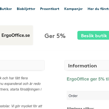
Butiker
Biobiljetter
Presentkort
Kampanjer
Har du före
Ger 5%
Besök butik
Information
k och har fått flera
ErgoOffice ger 5% ti
i nu expanderat och är redo
tners, starta försäljningen i
Order
tolar. Vi gör mycket för att
Allmänna villkor
: