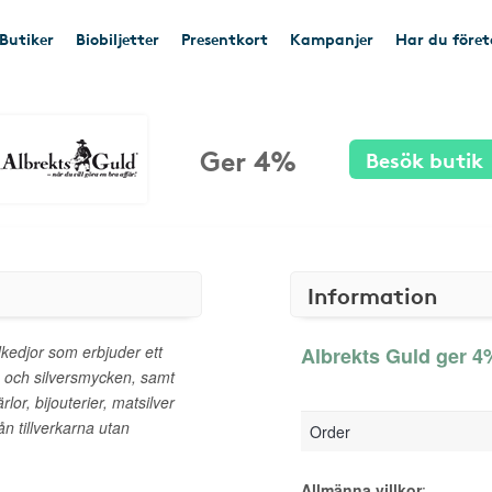
Butiker
Biobiljetter
Presentkort
Kampanjer
Har du före
Ger 4%
Besök butik
Information
kedjor som erbjuder ett
Albrekts Guld ger 4%
- och silversmycken, samt
rlor, bijouterier, matsilver
rån tillverkarna utan
Order
Allmänna villkor
: