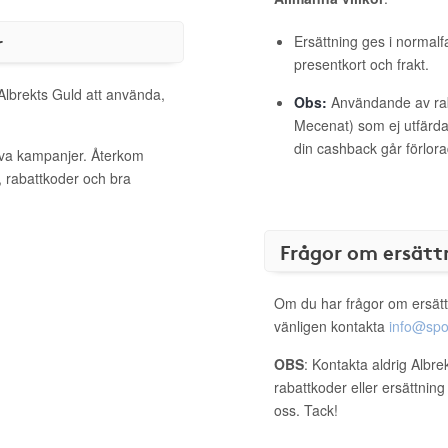
r
Ersättning ges i normalf
presentkort och frakt.
 Albrekts Guld att använda,
Obs:
Användande av raba
Mecenat) som ej utfärdat
din cashback går förlora
tiva kampanjer. Återkom
, rabattkoder och bra
Frågor om ersätt
Om du har frågor om ersätt
vänligen kontakta
info@spo
OBS
: Kontakta aldrig Albre
rabattkoder eller ersättnin
oss. Tack!