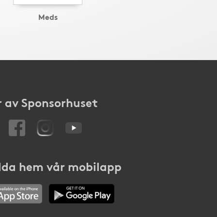
Meds
 av Sponsorhuset
da hem vår mobilapp