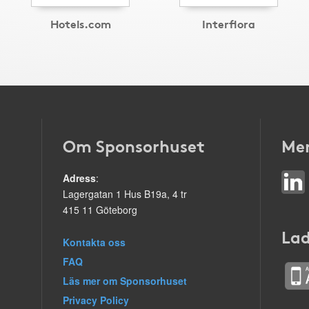
Hotels.com
Interflora
Om Sponsorhuset
Mer
Adress
:
Lagergatan 1 Hus B19a, 4 tr
415 11 Göteborg
Lad
Kontakta oss
FAQ
Läs mer om Sponsorhuset
Privacy Policy