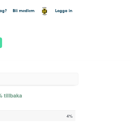
tag?
Bli medlem
Logga in
 tillbaka
4%