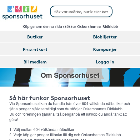
Köp genom denna sida stöttar Oskarshamns Ridklubb
Butiker
Biobiljetter
Presentkort
Kampanjer
Bli medlem
Logga in
Om Sponsorhuset
Så här funkar Sponsorhuset
Via Sponsorhuset kan du handla från över 604 välkända nätbutiker och
tjäna pengar själv samtidigt som du stödjer Oskarshamns Ridklubb .
Du och föreningen tjänar alltså pengar på ett nätköp du ändå tänkt att
göra!
1. Välj mellan 604 välkända nätbutiker
2. Varje köp ger pengar tillbaka till dig och Oskarshamns Ridklubb .
3. Det blir inte dyrare att gå via Sponsorhuset.