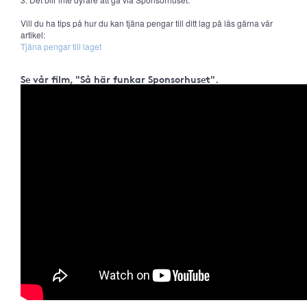
Vill du ha tips på hur du kan tjäna pengar till ditt lag på läs gärna vår
artikel:
Tjäna pengar till laget
Se vår film, "Så här funkar Sponsorhuset".