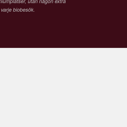
emiumplatser, utan någon extra
d varje biobesök.