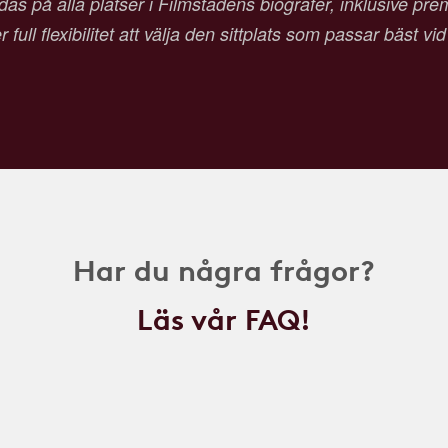
as på alla platser i Filmstadens biografer, inklusive pr
 full flexibilitet att välja den sittplats som passar bäst vi
Har du några frågor?
Läs vår FAQ!