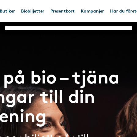
Butiker
Biobiljetter
Presentkort
Kampanjer
Har du före
på bio – tjäna
gar till din
rening