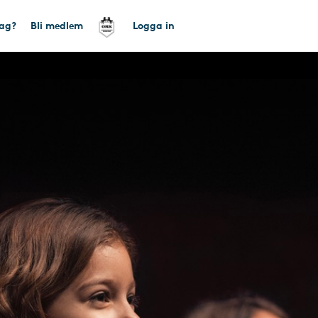
tag?
Bli medlem
Logga in