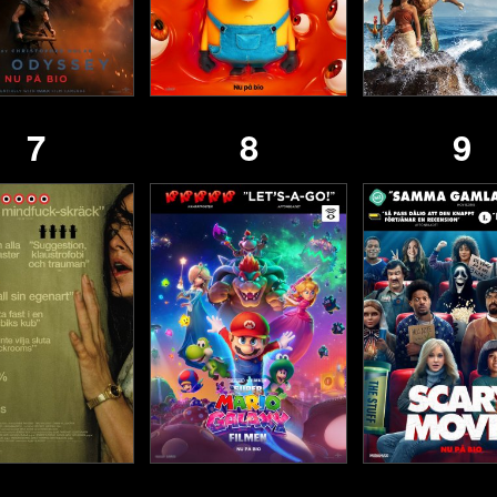
7
8
9