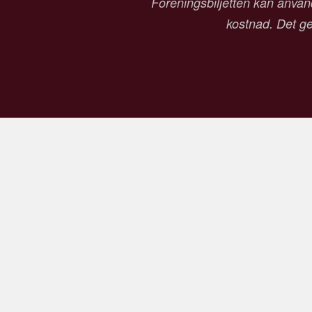
Föreningsbiljetten kan använd
kostnad. Det ger