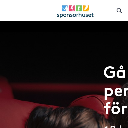
Gå 
pen
fö