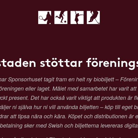
staden stöttar förenings
Sponsorhuset tagit fram en helt ny biobiljett – Förenings
 föreningen eller laget. Målet med samarbetet har varit at
t present. Det har också varit viktigt att produkten är fl
ljer ni själva hur ni vill använda biljetten – köp till eget b
 att tipsa nära och kära. Köpet och distributionen är en
etalning sker med Swish och biljetterna levereras digit