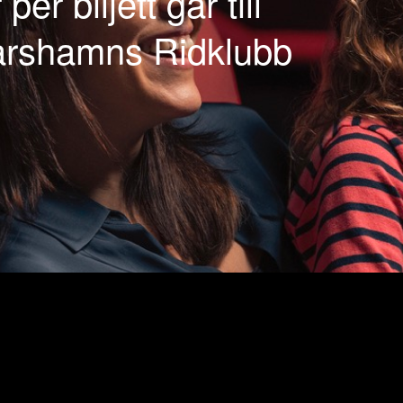
 per biljett går till
rshamns Ridklubb