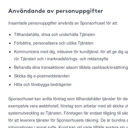
Användande av personuppgifter
Insamlade personuppgifter används av Sponsorhuset för att:
Tillhandahålla, driva och underhålla Tjänsten
Förbättra, personalisera och utöka Tjänsten
Kommunicera med dig, inklusive för kundtjänst, för att ge dig
rör Tjänsten och i marknadsförings- och reklamsyfte
Behandla dina transaktioner såsom tilldela cashback/ersättning
Skicka dig e-postmeddelanden
Hitta och förebygga bedrägerier
Sponsorhuset kan anlita företag som tillhandahåller tjänster för d
exempelvis vara webbhotell, företag som arbetar med att skicka ut
systemutveckling av Tjänsten. Företagen får endast tillgång till 
för att leverera tjänster för Sponsorhusets räkning. De är bundna 
informationen i annat syfte. Kund kan vid varje tillfälle avsäga s