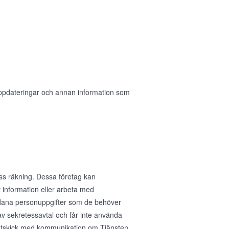
 uppdateringar och annan information som
ess räkning. Dessa företag kan
 information eller arbeta med
sådana personuppgifter som de behöver
av sekretessavtal och får inte använda
ig utskick med kommunikation om Tjänsten