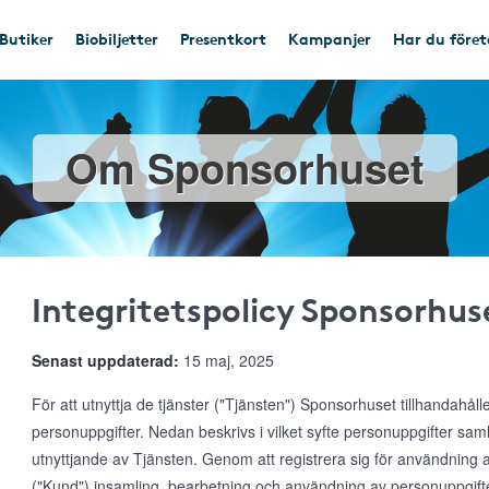
Butiker
Biobiljetter
Presentkort
Kampanjer
Har du före
Om Sponsorhuset
Integritetspolicy Sponsorhus
Senast uppdaterad:
15 maj, 2025
För att utnyttja de tjänster ("Tjänsten") Sponsorhuset tillhandahål
personuppgifter. Nedan beskrivs i vilket syfte personuppgifter s
utnyttjande av Tjänsten. Genom att registrera sig för användnin
("Kund") insamling, bearbetning och användning av personuppgifte