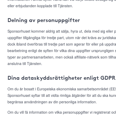
eller erbjudanden kopplade till Tjänsten.
Delning av personuppgifter
Sponsorhuset kommer aldrig att sälja, hyra ut, dela med sig eller p
uppgifter tillgängliga för tredje part, utom när det krävs av juridis
dock ibland överföras till tredje part som agerar för eller på uppd
bearbetning enligt de syften för vilka dina uppgifter ursprungligen 
typer av partnersamarbeten, men också affiliate-nätverk som till
anslutna till Tjänsten.
Dina dataskyddsrättigheter enligt GDPR
Om du är bosatt i Europeiska ekonomiska samarbetsområdet (EES)
Sponsorhuset syftar till att vidta rimliga åtgärder för att du ska ku
begränsa användningen av din personliga information.
Om du vill få information om vilka personuppgifter vi registrerat och