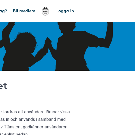
tag?
Bli medlem
Logga in
et
ler fordras att användare lämnar vissa
amlas in och används i samband med
g av Tjänsten, godkänner användaren
r enligt nedan.