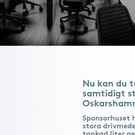
Nu kan du t
samtidigt s
Oskarshamn
Sponsorhuset 
stora drivmede
tankad liter ge