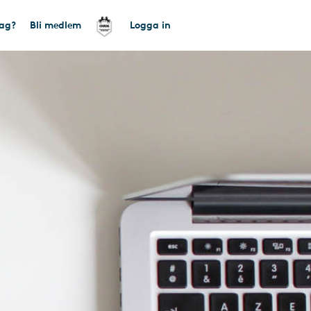
tag?
Bli medlem
Logga in