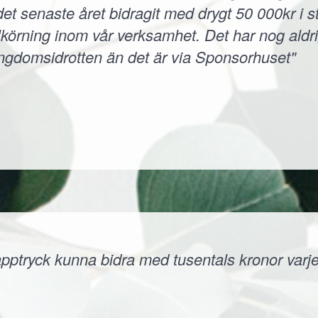
et senaste året bidragit med drygt 50 000kr i s
körning inom vår verksamhet. Det har nog aldri
ungdomsidrotten än det är via Sponsorhuset"
ptryck kunna bidra med tusentals kronor varje å