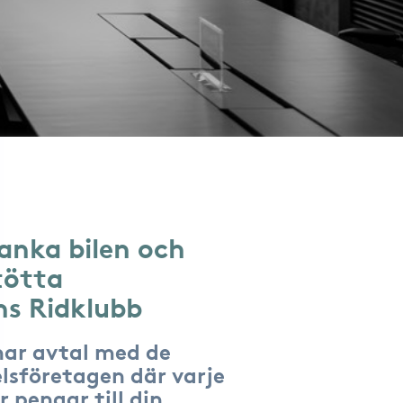
anka bilen och
tötta
s Ridklubb
har avtal med de
lsföretagen där varje
r pengar till din