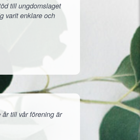
töd till ungdomslaget
g varit enklare och
r till vår förening är