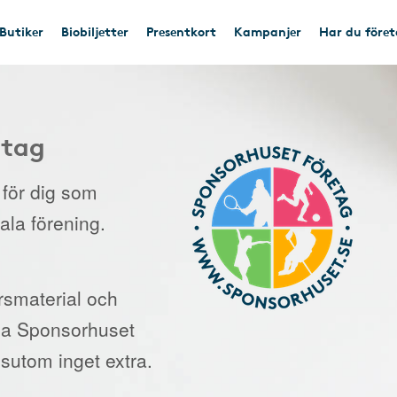
Butiker
Biobiljetter
Presentkort
Kampanjer
Har du före
etag
e för dig som
kala förening.
orsmaterial och
 via Sponsorhuset
sutom inget extra.