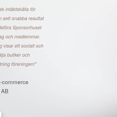
sk intäktskälla för
n sett snabba resultat
adsföra Sponsorhuset
retag och medlemmar.
g visar ett socialt och
ja butiker och
tning föreningen!"
E-commerce
 AB