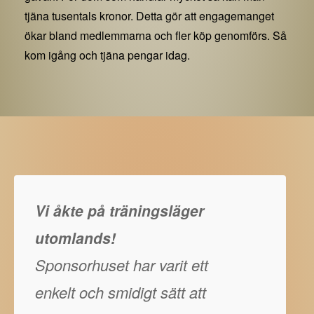
tjäna tusentals kronor. Detta gör att engagemanget
ökar bland medlemmarna och fler köp genomförs. Så
kom igång och tjäna pengar idag.
Vi åkte på träningsläger
utomlands!
Sponsorhuset har varit ett
enkelt och smidigt sätt att