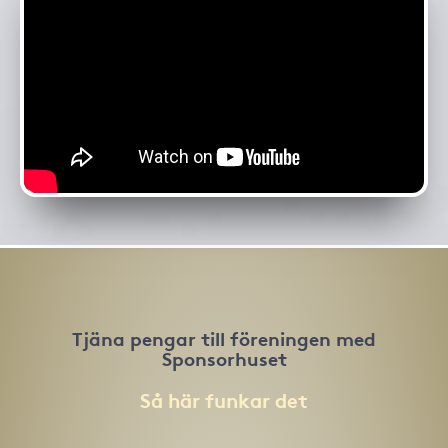
Tjäna pengar till föreningen med
Sponsorhuset
Så här funkar det