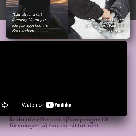
"Lätt att hitta rätt
förening! Nu tar jag
"Gott att tjäna pengar
alla julklappsköp via
på köp man redan har
Sponsorhuset"
tänkt att göra"
Är du ute efter att
tjäna pengar till
föreningen
så har du hittat rätt.