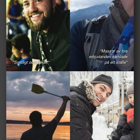
"Massor av bra
erbjudanden samlade
"Smidigt och enkelt"
på ett ställe"