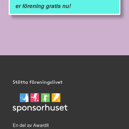
er förening gratis nu!
Stötta föreningslivet
En del av AwardIt