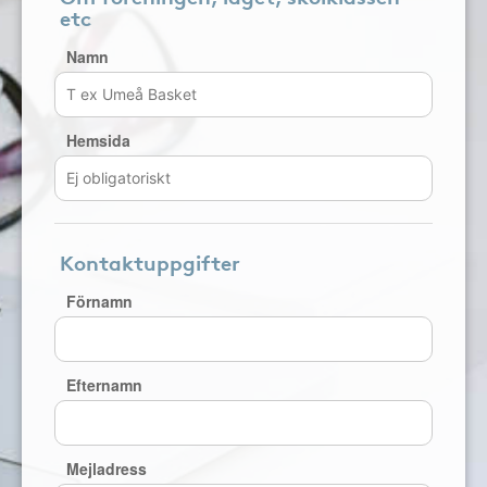
etc
Namn
Hemsida
Kontaktuppgifter
Förnamn
Efternamn
Mejladress