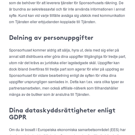
som de behöver för att leverera tjänster för Sponsorhusets räkning. De
är bundna av sekretessavtal och får inte använda informationen i annat
syfte. Kund kan vid varje tillfälle avsäga sig utskick med kommunikation
om Tjänsten eller erbjudanden kopplade till Tjänsten.
Delning av personuppgifter
Sponsorhuset kommer aldrig att sälja, hyra ut, dela med sig eller på
annat sätt distribuera eller göra dina uppgifter tillgängliga för tredje part,
utom när det krävs av juridiska eller lagstadgade skäl. Uppgifter kan
dock ibland överföras till tredje part som agerar för eller på uppdrag av
Sponsorhuset för vidare bearbetning enligt de syften för vilka dina
uppgifter ursprungligen samlades in. Detta kan t.ex. vara olika typer av
partnersamarbeten, men också affiliate-nätverk som tillhandahåller
många av de butiker som är anslutna till Tjänsten.
Dina dataskyddsrättigheter enligt
GDPR
Om du är bosatt i Europeiska ekonomiska samarbetsområdet (EES) har