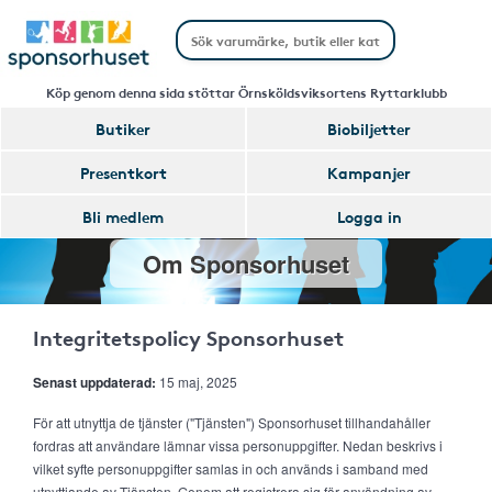
Köp genom denna sida stöttar Örnsköldsviksortens Ryttarklubb
Butiker
Biobiljetter
Presentkort
Kampanjer
Bli medlem
Logga in
Om Sponsorhuset
Integritetspolicy Sponsorhuset
Senast uppdaterad:
15 maj, 2025
För att utnyttja de tjänster ("Tjänsten") Sponsorhuset tillhandahåller
fordras att användare lämnar vissa personuppgifter. Nedan beskrivs i
vilket syfte personuppgifter samlas in och används i samband med
utnyttjande av Tjänsten. Genom att registrera sig för användning av