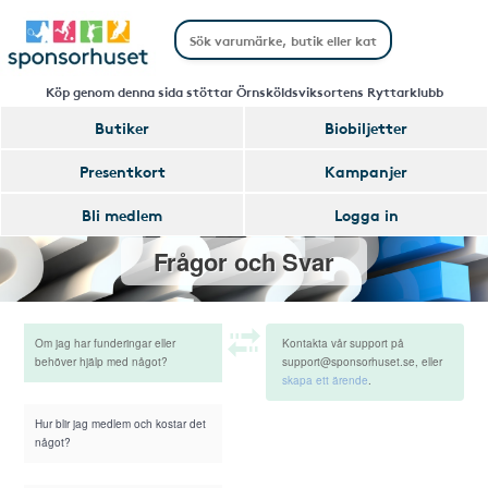
Köp genom denna sida stöttar Örnsköldsviksortens Ryttarklubb
Butiker
Biobiljetter
Presentkort
Kampanjer
Bli medlem
Logga in
Frågor och Svar
Om jag har funderingar eller
Kontakta vår support på
behöver hjälp med något?
support@sponsorhuset.se, eller
skapa ett ärende
.
Hur blir jag medlem och kostar det
något?