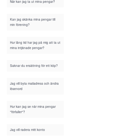
När kan jag ta ut mina pengar?
Kan jag skänka mina pengar till
min förening?
Hur lång tid har jag på mig att ta ut
mina intjänade pengar?
Saknar du ersättning för ett köp?
Jag vill byta mailadress och ändra
lösenord
Hur kan jag se när mina pengar
"förfaller"?
Jag vill radera mitt konto