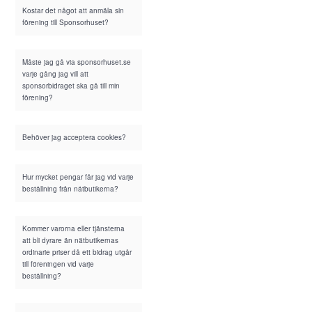
Kostar det något att anmäla sin
förening till Sponsorhuset?
Måste jag gå via sponsorhuset.se
varje gång jag vill att
sponsorbidraget ska gå till min
förening?
Behöver jag acceptera cookies?
Hur mycket pengar får jag vid varje
beställning från nätbutikerna?
Kommer varorna eller tjänsterna
att bli dyrare än nätbutikernas
ordinarie priser då ett bidrag utgår
till föreningen vid varje
beställning?