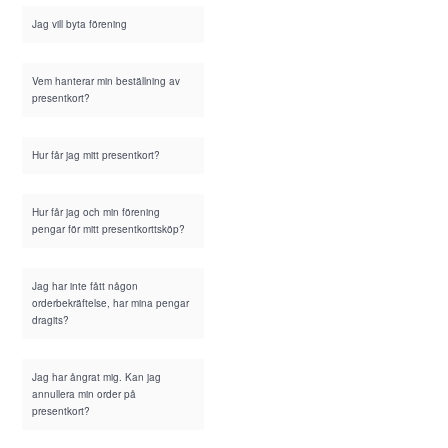
Jag vill byta förening
Vem hanterar min beställning av
presentkort?
Hur får jag mitt presentkort?
Hur får jag och min förening
pengar för mitt presentkorttsköp?
Jag har inte fått någon
orderbekräftelse, har mina pengar
dragits?
Jag har ångrat mig. Kan jag
annullera min order på
presentkort?