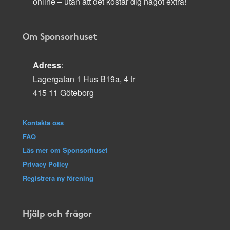
online – utan att det kostar dig något extra!
Om Sponsorhuset
Adress
:
Lagergatan 1 Hus B19a, 4 tr
415 11 Göteborg
Kontakta oss
FAQ
Läs mer om Sponsorhuset
Privacy Policy
Registrera ny förening
Hjälp och frågor