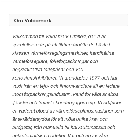
Om Valdamark
Välkommen till Valdamark Limited, där vi är
specialiserade på att tillhandahålla de bästa i
klassen värmeförseglingsmaskiner, handhållna
värmeförseglare, folieförpackningar och
högkvalitativa foliepåsar och VCI-
korrosionsinhibitorer. Vi grundades 1977 och har
vuxit från en tejp- och limomvandlare till en ledare
inom förpackningsindustrin, känd för våra snabba
tjänster och trofasta kundengagemang. Vi erbjuder
ett varierat utbud av värmeförseglingsmaskiner som
är skräddarsydda för att möta unika krav och
budgetar, från manuella till halvautomatiska och
helautomatiska modeller. Var och en av våra