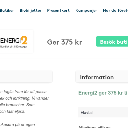
Butiker
Biobiljetter
Presentkort
Kampanjer
Har du före
Ger 375 kr
Besök buti
Information
 tagits fram för att passa
Energi2 ger 375 kr ti
lek och inriktning. Vi vänder
 alla branscher. Som
ch fast elpris.
Elavtal
 fokusera på er egen
Allmänna villkor
: