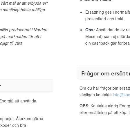
Vårt mål är att erbjuda ert
n samtidigt bästa möjliga
Ersättning ges i normalf
presentkort och frakt.
r alltid producerad i Norden.
Obs:
Användande av raba
n på marknaden för att i
Mecenat) som ej utfärdat
igt till våra
din cashback går förlora
Frågor om ersätt
r
Om du har frågor om ersätt
vänligen kontakta
info@spo
 Energi2 att använda,
OBS
: Kontakta aldrig Ener
eller ersättning på ett köp
ampanjer. Återkom gärna
ttkoder och bra