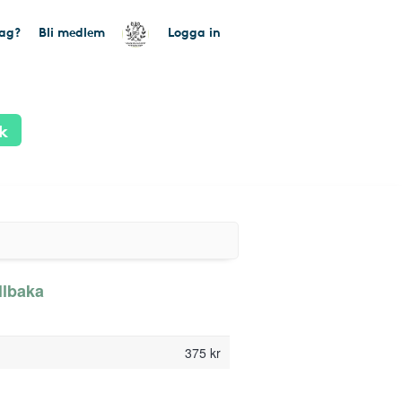
tag?
Bli medlem
Logga in
k
llbaka
375 kr