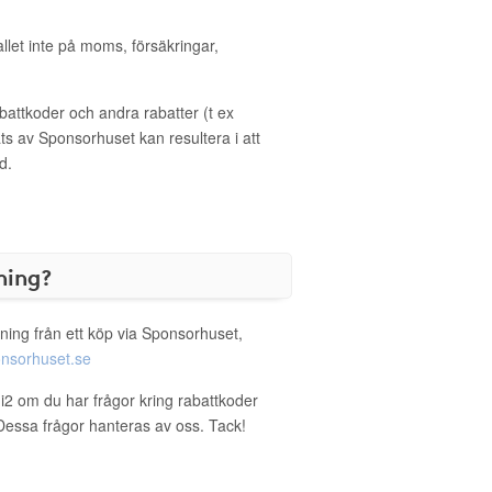
allet inte på moms, försäkringar,
ttkoder och andra rabatter (t ex
s av Sponsorhuset kan resultera i att
d.
ning?
ning från ett köp via Sponsorhuset,
nsorhuset.se
gi2 om du har frågor kring rabattkoder
. Dessa frågor hanteras av oss. Tack!