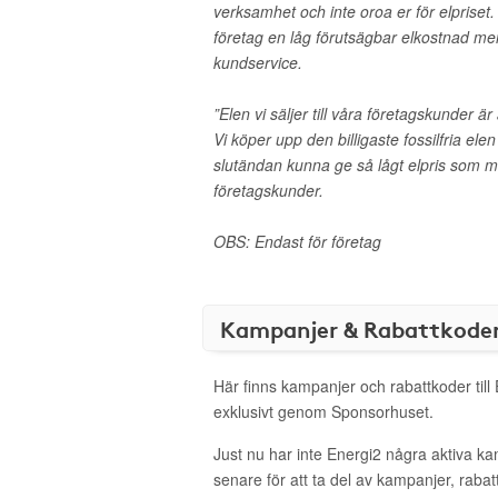
verksamhet och inte oroa er för elpriset. 
företag en låg förutsägbar elkostnad me
kundservice.
”Elen vi säljer till våra företagskunder ä
Vi köper upp den billigaste fossilfria ele
slutändan kunna ge så lågt elpris som möjl
företagskunder.
OBS: Endast för företag
Kampanjer & Rabattkode
Här finns kampanjer och rabattkoder till
exklusivt genom Sponsorhuset.
Just nu har inte Energi2 några aktiva k
senare för att ta del av kampanjer, raba