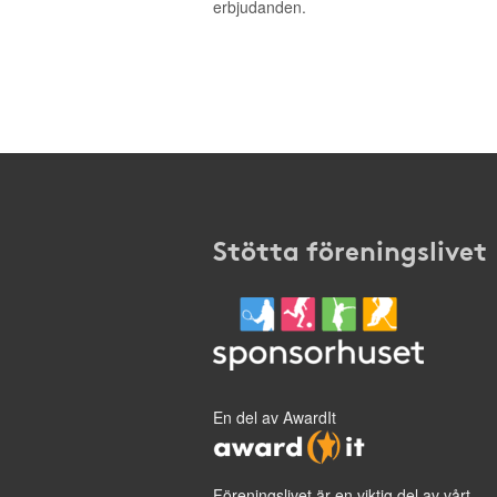
erbjudanden.
Stötta föreningslivet
En del av AwardIt
Föreningslivet är en viktig del av vårt