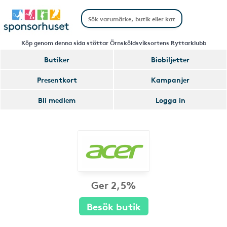
Köp genom denna sida stöttar Örnsköldsviksortens Ryttarklubb
Butiker
Biobiljetter
Presentkort
Kampanjer
Bli medlem
Logga in
Ger 2,5%
Besök butik