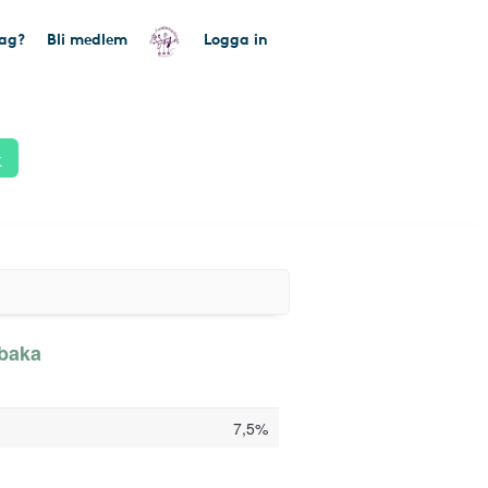
tag?
Bli medlem
Logga in
k
lbaka
7,5%