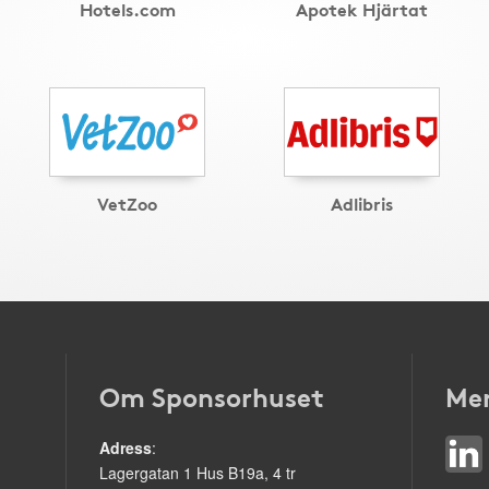
Hotels.com
Apotek Hjärtat
VetZoo
Adlibris
Om Sponsorhuset
Mer
Adress
:
Lagergatan 1 Hus B19a, 4 tr