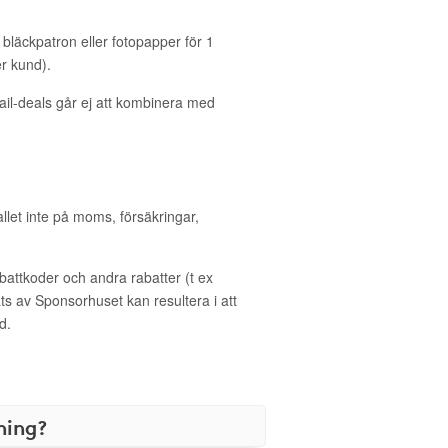
bläckpatron eller fotopapper för 1
r kund).
il-deals går ej att kombinera med
allet inte på moms, försäkringar,
ttkoder och andra rabatter (t ex
s av Sponsorhuset kan resultera i att
d.
ning?