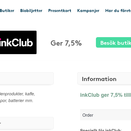
Butiker
Biobiljetter
Presentkort
Kampanjer
Har du före
Ger 7,5%
Besök buti
Information
ienprodukter, kaffe,
inkClub ger 7,5% til
or, batterier mm.
Order
r
Speciellt för inkClub
: