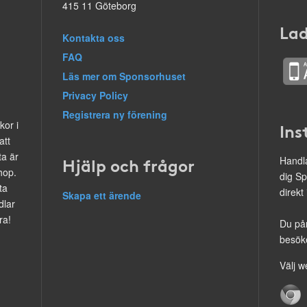
415 11 Göteborg
Lad
Kontakta oss
FAQ
Läs mer om Sponsorhuset
Privacy Policy
Registrera ny förening
kor i
Ins
att
ta är
Hjälp och frågor
Handla
hop.
dig Sp
ta
direkt
Skapa ett ärende
dlar
ra!
Du på
besöke
Välj w