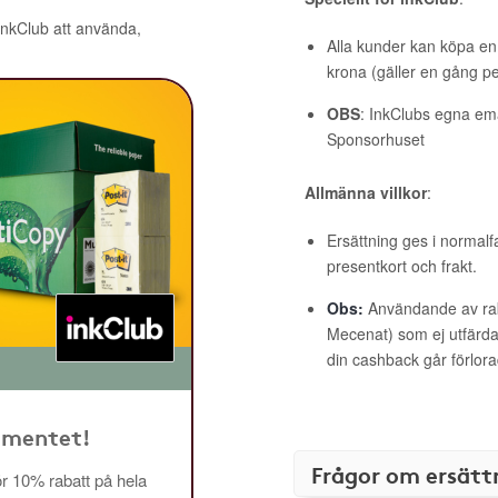
 inkClub att använda,
Alla kunder kan köpa en 
krona (gäller en gång pe
OBS
: InkClubs egna ema
Sponsorhuset
Allmänna villkor
:
Ersättning ges i normalf
presentkort och frakt.
Obs:
Användande av raba
Mecenat) som ej utfärdat
din cashback går förlora
timentet!
Frågor om ersätt
 10% rabatt på hela