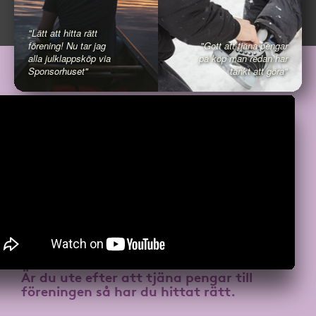
"Lätt att hitta rätt
förening! Nu tar jag
"Gott att tjäna pengar
alla julklappsköp via
på köp man redan har
Sponsorhuset"
tänkt att göra"
Är du ute efter att
tjäna pengar till
föreningen
så har du hittat rätt.