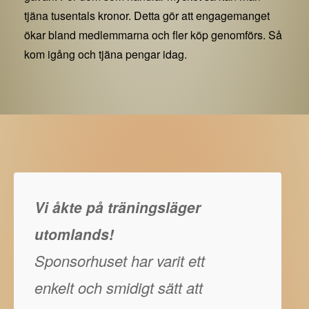
tjäna tusentals kronor. Detta gör att engagemanget
ökar bland medlemmarna och fler köp genomförs. Så
kom igång och tjäna pengar idag.
Vi åkte på träningsläger
utomlands!
Sponsorhuset har varit ett
enkelt och smidigt sätt att