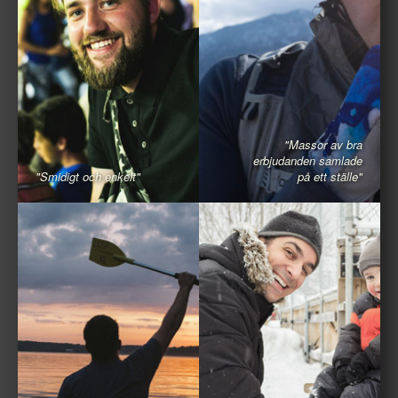
"Massor av bra
erbjudanden samlade
"Smidigt och enkelt"
på ett ställe"