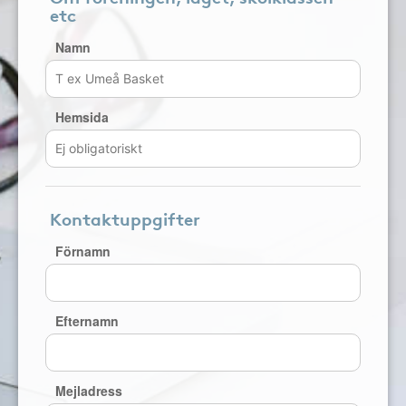
etc
Namn
Hemsida
Kontaktuppgifter
Förnamn
Efternamn
Mejladress