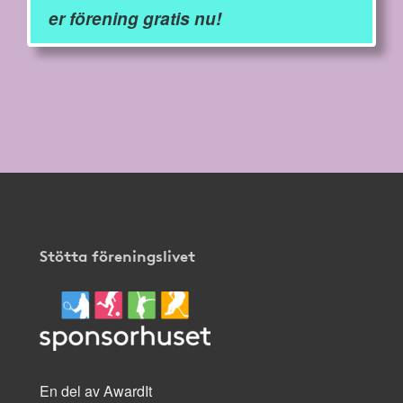
er förening gratis nu!
Stötta föreningslivet
En del av AwardIt