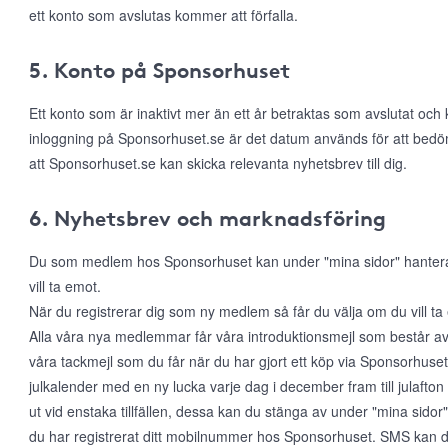
ett konto som avslutas kommer att förfalla.
5. Konto på Sponsorhuset
Ett konto som är inaktivt mer än ett år betraktas som avslutat och
inloggning på Sponsorhuset.se är det datum används för att bed
att Sponsorhuset.se kan skicka relevanta nyhetsbrev till dig.
6. Nyhetsbrev och marknadsföring
Du som medlem hos Sponsorhuset kan under "mina sidor" hantera di
vill ta emot.
När du registrerar dig som ny medlem så får du välja om du vill t
Alla våra nya medlemmar får våra introduktionsmejl som består a
våra tackmejl som du får när du har gjort ett köp via Sponsorhuset. 
julkalender med en ny lucka varje dag i december fram till julafton
ut vid enstaka tillfällen, dessa kan du stänga av under "mina sido
du har registrerat ditt mobilnummer hos Sponsorhuset. SMS kan du