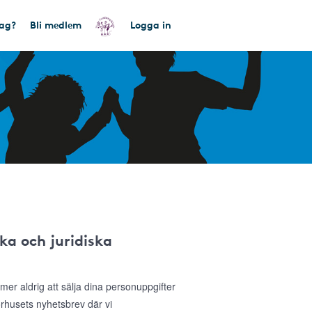
tag?
Bli medlem
Logga in
ka och juridiska
r aldrig att sälja dina personuppgifter
sorhusets nyhetsbrev där vi