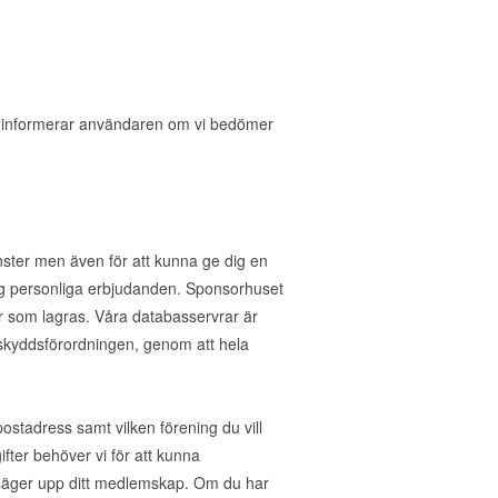
i informerar användaren om vi bedömer
nster men även för att kunna ge dig en
 dig personliga erbjudanden. Sponsorhuset
r som lagras. Våra databasservrar är
taskyddsförordningen, genom att hela
stadress samt vilken förening du vill
fter behöver vi för att kunna
u säger upp ditt medlemskap. Om du har