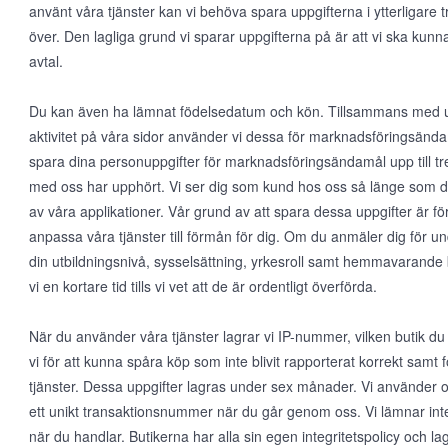
använt våra tjänster kan vi behöva spara uppgifterna i ytterligare tr
över. Den lagliga grund vi sparar uppgifterna på är att vi ska kunn
avtal.
Du kan även ha lämnat födelsedatum och kön. Tillsammans med upp
aktivitet på våra sidor använder vi dessa för marknadsföringsända
spara dina personuppgifter för marknadsföringsändamål upp till tre 
med oss har upphört. Vi ser dig som kund hos oss så länge som d
av våra applikationer. Vår grund av att spara dessa uppgifter är för
anpassa våra tjänster till förmån för dig. Om du anmäler dig för un
din utbildningsnivå, sysselsättning, yrkesroll samt hemmavarande 
vi en kortare tid tills vi vet att de är ordentligt överförda.
När du använder våra tjänster lagrar vi IP-nummer, vilken butik du
vi för att kunna spåra köp som inte blivit rapporterat korrekt samt 
tjänster. Dessa uppgifter lagras under sex månader. Vi använder
ett unikt transaktionsnummer när du går genom oss. Vi lämnar inte 
när du handlar. Butikerna har alla sin egen integritetspolicy och lagr