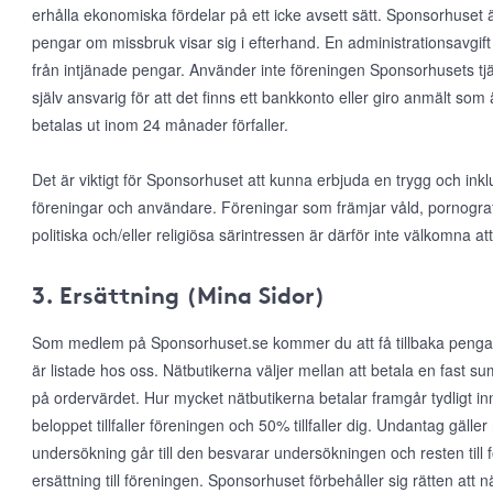
erhålla ekonomiska fördelar på ett icke avsett sätt. Sponsorhuset ä
pengar om missbruk visar sig i efterhand. En administrationsavgift 
från intjänade pengar. Använder inte föreningen Sponsorhusets tjä
själv ansvarig för att det finns ett bankkonto eller giro anmält som
betalas ut inom 24 månader förfaller.
Det är viktigt för Sponsorhuset att kunna erbjuda en trygg och inkl
föreningar och användare. Föreningar som främjar våld, pornografi, r
politiska och/eller religiösa särintressen är därför inte välkomna
3. Ersättning (Mina Sidor)
Som medlem på Sponsorhuset.se kommer du att få tillbaka pengar
är listade hos oss. Nätbutikerna väljer mellan att betala en fast s
på ordervärdet. Hur mycket nätbutikerna betalar framgår tydligt in
beloppet tillfaller föreningen och 50% tillfaller dig. Undantag gälle
undersökning går till den besvarar undersökningen och resten till 
ersättning till föreningen. Sponsorhuset förbehåller sig rätten att när