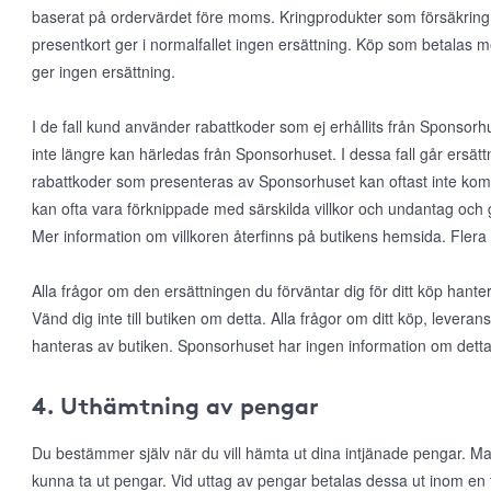
baserat på ordervärdet före moms. Kringprodukter som försäkring, f
presentkort ger i normalfallet ingen ersättning. Köp som betalas 
ger ingen ersättning.
I de fall kund använder rabattkoder som ej erhållits från Sponsorhus
inte längre kan härledas från Sponsorhuset. I dessa fall går ersätt
rabattkoder som presenteras av Sponsorhuset kan oftast inte k
kan ofta vara förknippade med särskilda villkor och undantag och 
Mer information om villkoren återfinns på butikens hemsida. Flera
Alla frågor om den ersättningen du förväntar dig för ditt köp han
Vänd dig inte till butiken om detta. Alla frågor om ditt köp, leveran
hanteras av butiken. Sponsorhuset har ingen information om detta
4. Uthämtning av pengar
Du bestämmer själv när du vill hämta ut dina intjänade pengar. Man
kunna ta ut pengar. Vid uttag av pengar betalas dessa ut inom en