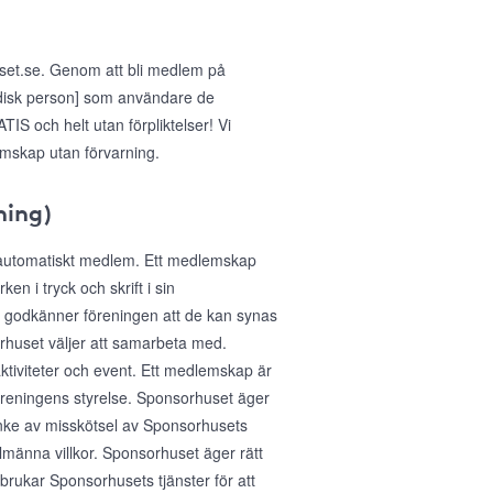
uset.se. Genom att bli medlem på
idisk person] som användare de
IS och helt utan förpliktelser! Vi
emskap utan förvarning.
ning)
 automatiskt medlem. Ett medlemskap
n i tryck och skrift i sin
 godkänner föreningen att de kan synas
huset väljer att samarbeta med.
aktiviteter och event. Ett medlemskap är
föreningens styrelse. Sponsorhuset äger
anke av misskötsel av Sponsorhusets
lmänna villkor. Sponsorhuset äger rätt
sbrukar Sponsorhusets tjänster för att