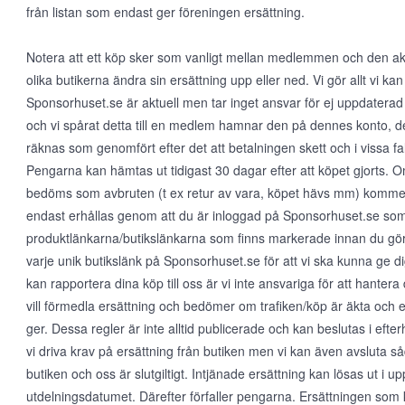
från listan som endast ger föreningen ersättning.
Notera att ett köp sker som vanligt mellan medlemmen och den aktu
olika butikerna ändra sin ersättning upp eller ned. Vi gör allt vi kan 
Sponsorhuset.se är aktuell men tar inget ansvar för ej uppdaterad
och vi spårat detta till en medlem hamnar den på dennes konto, det
räknas som genomfört efter det att betalningen skett och i vissa fall
Pengarna kan hämtas ut tidigast 30 dagar efter att köpet gjorts.
bedöms som avbruten (t ex retur av vara, köpet hävs mm) kommer 
endast erhållas genom att du är inloggad på Sponsorhuset.se so
produktlänkarna/butikslänkarna som finns markerade innan du gör e
varje unik butikslänk på Sponsorhuset.se för att vi ska kunna ge dig
kan rapportera dina köp till oss är vi inte ansvariga för att hante
vill förmedla ersättning och bedömer om trafiken/köp är äkta och 
ger. Dessa regler är inte alltid publicerade och kan beslutas i eft
vi driva krav på ersättning från butiken men vi kan även avsluta såda
butiken och oss är slutgiltigt. Intjänade ersättning kan lösas ut i up
utdelningsdatumet. Därefter förfaller pengarna. Ersättningen som 