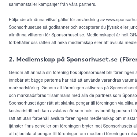
sammanställer kampanjer från våra partners.
Följande allmänna villkor gäller för användning av www.sponsorh
Sponsorhuset.se så godkänner och accepterar du [fysisk eller jur
allmänna villkoren för Sponsorhuset.se. Medlemskapet är helt GRAT
förbehåller oss rätten att neka medlemskap eller att avsluta medl
2. Medlemskap på Sponsorhuset.se (Före
Genom att anmäla sin förening hos Sponsorhuset blir föreningen
innebär att bägge parterna har rätt att använda varandras varumärke
marknadsföring. Genom att föreningen aktiveras på Sponsorhuset
och marknadsföras tillsammans med alla de partners som Sponsor
Sponsorhuset äger rätt att skänka pengar till föreningen via olika 
kostnadsfritt och kan avslutas när som helst av behörig person i 
rätt att utan förbehåll avsluta föreningens medlemskap om misst
tjänster finns och/eller om föreningen bryter mot Sponsorhusets al
att ej betala ut pengar till föreningen om medlem i föreningen mis