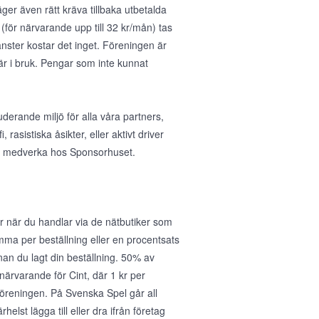
ger även rätt kräva tillbaka utbetalda
(för närvarande upp till 32 kr/mån) tas
nster kostar det inget. Föreningen är
 är i bruk. Pengar som inte kunnat
uderande miljö för alla våra partners,
asistiska åsikter, eller aktivt driver
 att medverka hos Sponsorhuset.
 när du handlar via de nätbutiker som
umma per beställning eller en procentsats
nan du lagt din beställning. 50% av
r närvarande för Cint, där 1 kr per
föreningen. På Svenska Spel går all
helst lägga till eller dra ifrån företag