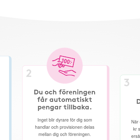
2
3
Du och föreningen
får automatiskt
D
pengar tillbaka.
Inget blir dyrare för dig som
När 
handlar och provisionen delas
kr 
mellan dig och föreningen.
ersä