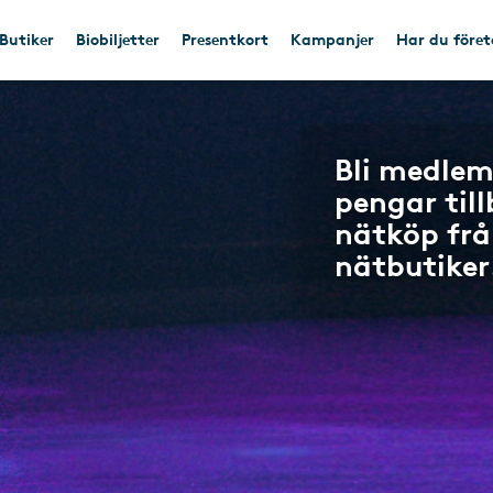
Butiker
Biobiljetter
Presentkort
Kampanjer
Har du före
Bli medlem
pengar til
nätköp frå
nätbutiker