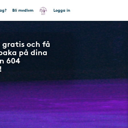
tag?
Bli medlem
Logga in
 gratis och få
lbaka på dina
n 604
!