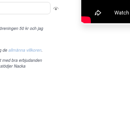
r föreningen 50 kr och jag
ag de
allmänna villkoren
.
et med bra erbjudanden
 stödjer Nacka