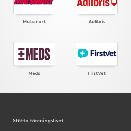
Matsmart
Adlibris
Meds
FirstVet
Stötta föreningslivet