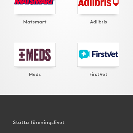
Matsmart
Adlibris
Meds
FirstVet
Stötta föreningslivet