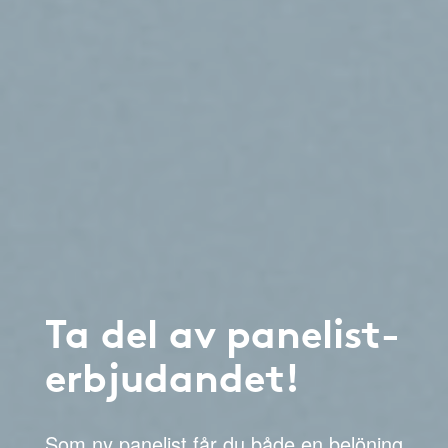
Ta del av panelist-
erbjudandet!
Som ny panelist får du både en belöning