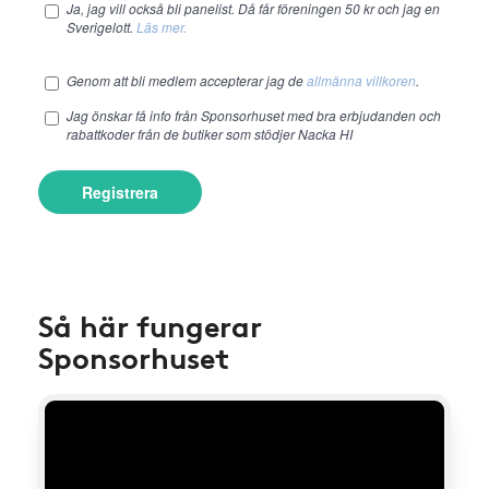
Ja, jag vill också bli panelist. Då får föreningen 50 kr och jag en
Sverigelott.
Läs mer.
Genom att bli medlem accepterar jag de
allmänna villkoren
.
Jag önskar få info från Sponsorhuset med bra erbjudanden och
rabattkoder från de butiker som stödjer Nacka HI
Registrera
Så här fungerar
Sponsorhuset