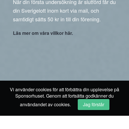
När din första undersökning är slutförd får du
din Sverigelott inom kort via mail, och
samtidigt sätts 50 kr in till din förening.
Läs mer om våra villkor här.
Vi använder cookies för att förbättra din upplevelse på
Sponsorhuset. Genom att fortsätta godkänner du
användandet av cookies.
Jag förstår