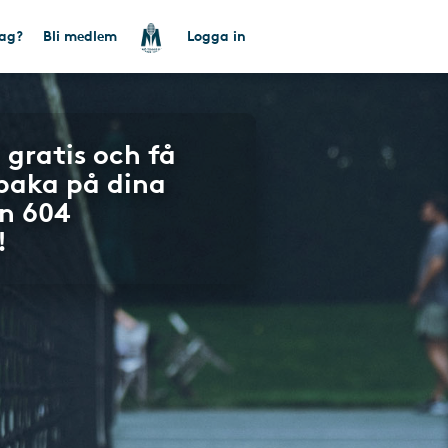
tag?
Bli medlem
Logga in
 gratis och få
lbaka på dina
n 604
!