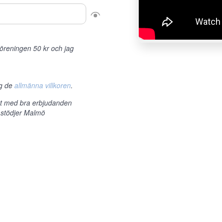
r föreningen 50 kr och jag
ag de
allmänna villkoren
.
et med bra erbjudanden
 stödjer Malmö