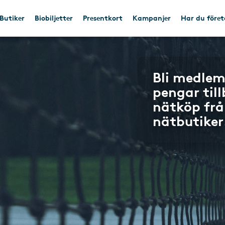
Butiker
Biobiljetter
Presentkort
Kampanjer
Har du före
Bli medlem
pengar til
nätköp frå
nätbutiker