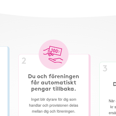
2
3
Du och föreningen
får automatiskt
D
pengar tillbaka.
Inget blir dyrare för dig som
När 
handlar och provisionen delas
kr 
mellan dig och föreningen.
ersä