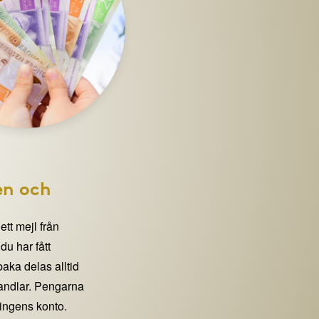
en och
 ett mejl från
 har fått
lbaka delas alltid
handlar. Pengarna
eningens konto.