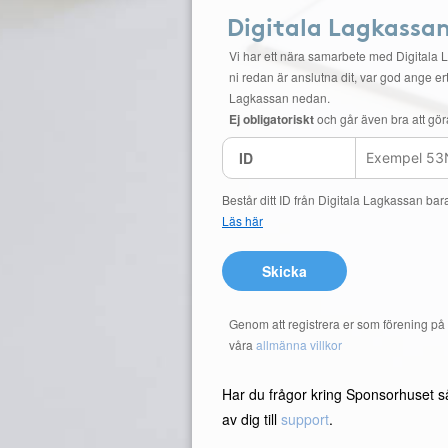
Digitala Lagkassa
Vi har ett nära samarbete med Digitala 
ni redan är anslutna dit, var god ange ert
Lagkassan nedan.
Ej obligatoriskt
och går även bra att gör
ID
Består ditt ID från Digitala Lagkassan bar
Läs här
Skicka
Genom att registrera er som förening p
våra
allmänna villkor
Har du frågor kring Sponsorhuset s
av dig till
support
.