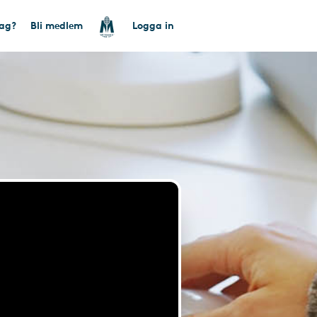
tag?
Bli medlem
Logga in