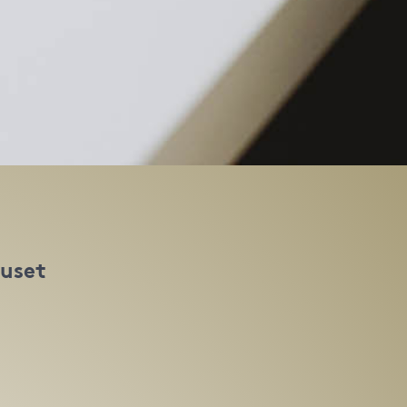
huset
t