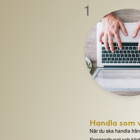
1
Handla som v
När du ska handla från e
Sponsorhuset och klick