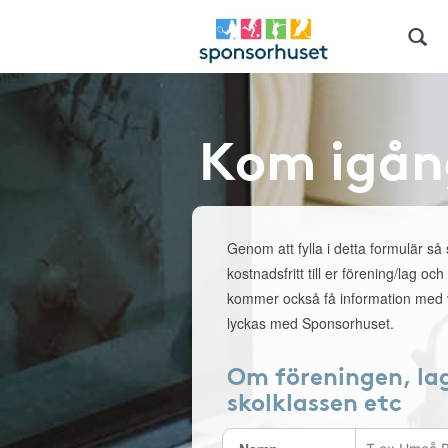
Kom igån
Genom att fylla i detta formulär så
kostnadsfritt till er förening/lag och
kommer också få information med v
lyckas med Sponsorhuset.
Om föreningen, la
skolklassen etc