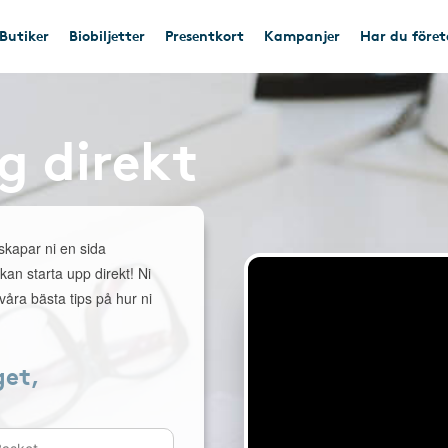
Butiker
Biobiljetter
Presentkort
Kampanjer
Har du före
g direkt
 skapar ni en sida
 kan starta upp direkt! Ni
åra bästa tips på hur ni
get,