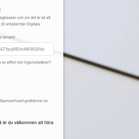
n
Lagkassan och om det är så att
 ID erhållet från Digitala
a senare!
a av siffror och inga bokstäver?
å Sponsorhuset godkänner du
å är du välkommen att höra