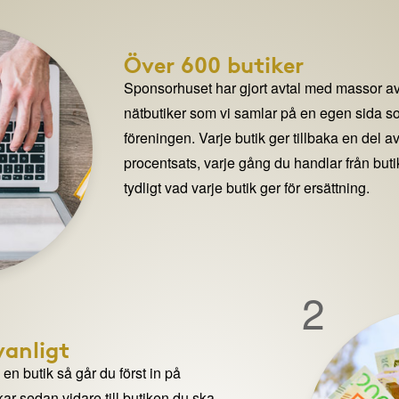
Över 600 butiker
Sponsorhuset har gjort avtal med massor av
nätbutiker som vi samlar på en egen sida so
föreningen. Varje butik ger tillbaka en del av
procentsats, varje gång du handlar från but
tydligt vad varje butik ger för ersättning.
2
anligt
n butik så går du först in på
ar sedan vidare till butiken du ska