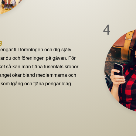
4
g
pengar till föreningen och dig själv
delar du och föreningen på gåvan. För
t så kan man tjäna tusentals kronor.
manget ökar bland medlemmarna och
 kom igång och tjäna pengar idag.