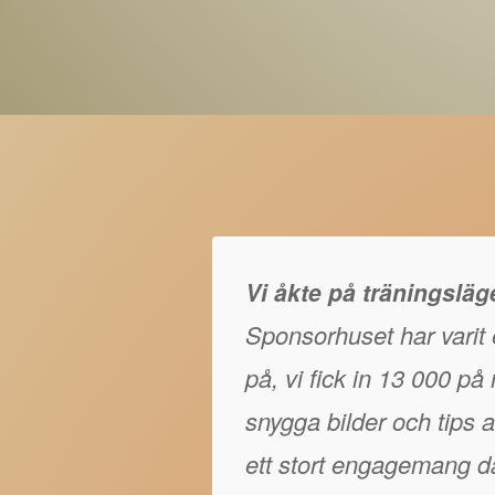
Vi åkte på träningslä
Sponsorhuset har varit e
på, vi fick in 13 000 p
snygga bilder och tips at
ett stort engagemang då