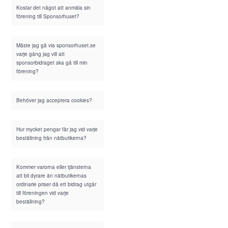
Kostar det något att anmäla sin
förening till Sponsorhuset?
Måste jag gå via sponsorhuset.se
varje gång jag vill att
sponsorbidraget ska gå till min
förening?
Behöver jag acceptera cookies?
Hur mycket pengar får jag vid varje
beställning från nätbutikerna?
Kommer varorna eller tjänsterna
att bli dyrare än nätbutikernas
ordinarie priser då ett bidrag utgår
till föreningen vid varje
beställning?