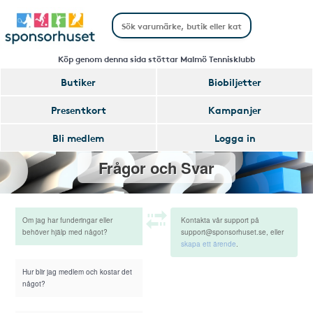
Köp genom denna sida stöttar Malmö Tennisklubb
Butiker
Biobiljetter
Presentkort
Kampanjer
Bli medlem
Logga in
Frågor och Svar
Om jag har funderingar eller
Kontakta vår support på
behöver hjälp med något?
support@sponsorhuset.se, eller
skapa ett ärende
.
Hur blir jag medlem och kostar det
något?