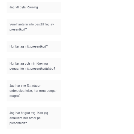
Jag vill byta förening
Vem hanterar min beställning av
presentkort?
Hur får jag mitt presentkort?
Hur får jag och min förening
pengar för mitt presentkorttsköp?
Jag har inte fått någon
orderbekräftelse, har mina pengar
dragits?
Jag har ångrat mig. Kan jag
annullera min order på
presentkort?