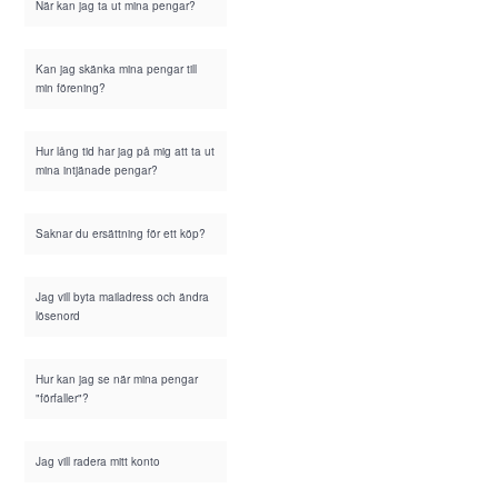
När kan jag ta ut mina pengar?
Kan jag skänka mina pengar till
min förening?
Hur lång tid har jag på mig att ta ut
mina intjänade pengar?
Saknar du ersättning för ett köp?
Jag vill byta mailadress och ändra
lösenord
Hur kan jag se när mina pengar
"förfaller"?
Jag vill radera mitt konto