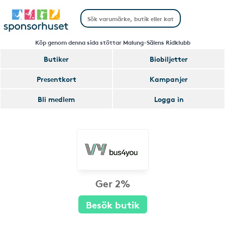
Köp genom denna sida stöttar Malung-Sälens Ridklubb
Butiker
Biobiljetter
Presentkort
Kampanjer
Bli medlem
Logga in
Ger 2%
Besök butik