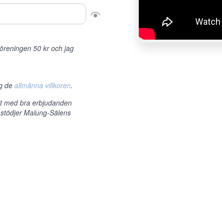
r föreningen 50 kr och jag
ag de
allmänna villkoren
.
et med bra erbjudanden
 stödjer Malung-Sälens