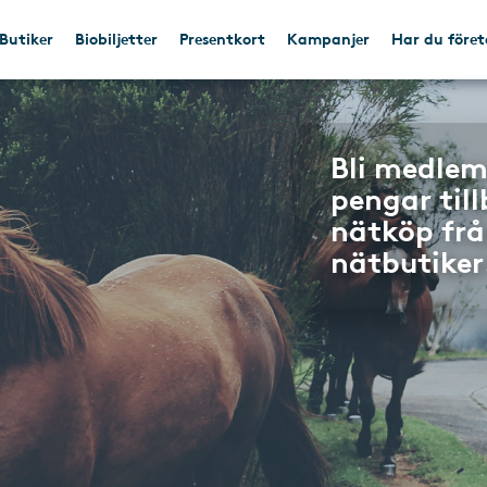
Butiker
Biobiljetter
Presentkort
Kampanjer
Har du före
Bli medlem
pengar til
nätköp frå
nätbutiker