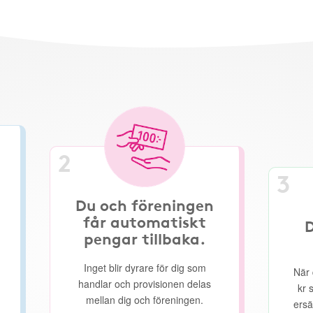
2
3
Du och föreningen
får automatiskt
D
pengar tillbaka.
Inget blir dyrare för dig som
När 
handlar och provisionen delas
kr 
mellan dig och föreningen.
ersä