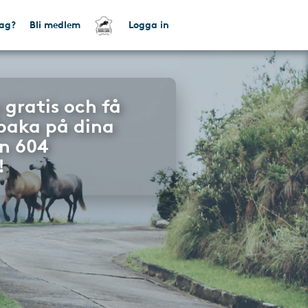
tag?
Bli medlem
Logga in
 gratis och få
lbaka på dina
n 604
!