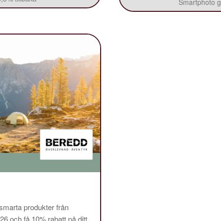
Smartphoto ge
 smarta produkter från
och få 10% rabatt på ditt