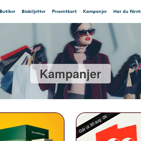
Butiker
Biobiljetter
Presentkort
Kampanjer
Har du före
Kampanjer
Går ut 30 aug -26