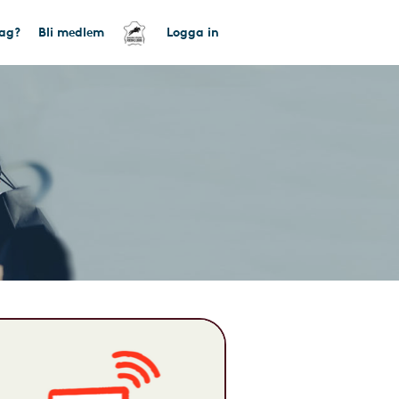
tag?
Bli medlem
Logga in