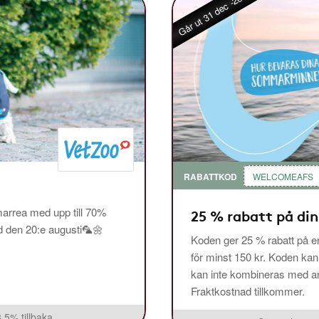
Går ut 31 dec -26
RABATTKOD
WELCOMEAFS
arrea med upp till 70%
25 % rabatt på din
ed den 20:e augusti🦜🌼
Koden ger 25 % rabatt på en
för minst 150 kr. Koden ka
kan inte kombineras med and
Fraktkostnad tillkommer.
3,5% tillbaka