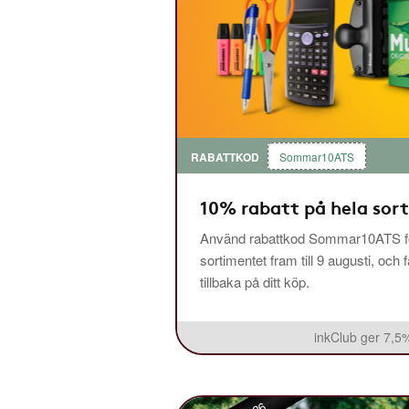
RABATTKOD
Sommar10ATS
10% rabatt på hela sor
Använd rabattkod Sommar10ATS fö
sortimentet fram till 9 augusti, och 
tillbaka på ditt köp.
inkClub ger 7,5%