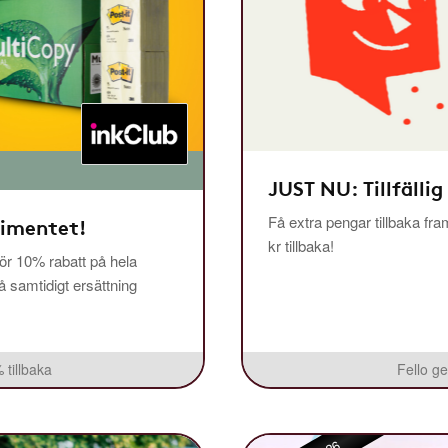
JUST NU: Tillfällig
Få extra pengar tillbaka fra
timentet!
kr tillbaka!
r 10% rabatt på hela
få samtidigt ersättning
 tillbaka
Fello ge