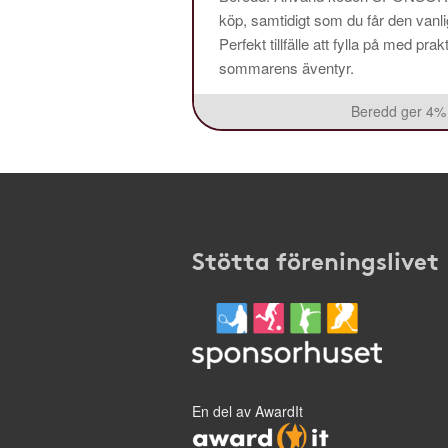
köp, samtidigt som du får den vanlig
Perfekt tillfälle att fylla på med pr
sommarens äventyr.
Beredd ger 4% 
Stötta föreningslivet
En del av AwardIt