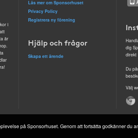
Läs mer om Sponsorhuset
Privacy Policy
Registrera ny förening
kor i
Ins
att
ta är
Hjälp och frågor
Handla
hop.
dig Sp
ta
direkt
Skapa ett ärende
dlar
ra!
Du på
besöke
Välj w
 upplevelse på Sponsorhuset. Genom att fortsätta godkänner du