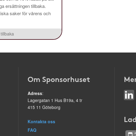
a ersättningen tillbaka.
aktiska saker för vårens och
tillbaka
Om Sponsorhuset
Mer
Adress
:
Lagergatan 1 Hus B19a, 4 tr
415 11 Göteborg
Lad
Kontakta oss
FAQ