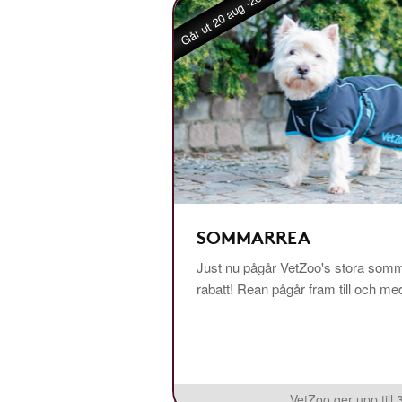
Går ut 20 aug -26
SOMMARREA
Just nu pågår VetZoo's stora somm
rabatt! Rean pågår fram till och m
VetZoo ger upp till 