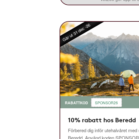
Går ut 31 dec -26
RABATTKOD
SPONSOR26
10% rabatt hos Beredd
Förbered dig inför utehalvåret med
Beredd. Använd koden SPONSOR26 