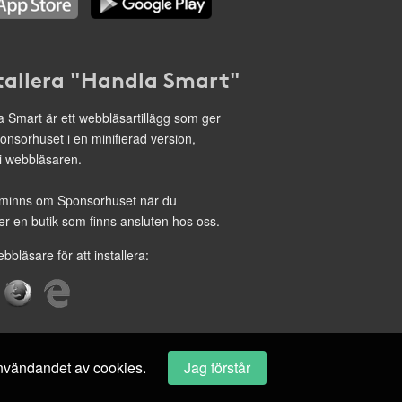
tallera "Handla Smart"
 Smart är ett webbläsartillägg som ger
onsorhuset i en minifierad version,
 i webbläsaren.
minns om Sponsorhuset när du
r en butik som finns ansluten hos oss.
ebbläsare för att installera:
 användandet av cookies.
Jag förstår