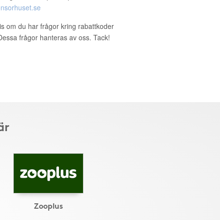
nsorhuset.se
ris om du har frågor kring rabattkoder
. Dessa frågor hanteras av oss. Tack!
är
Zooplus