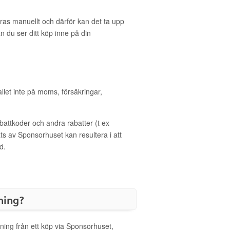
eras manuellt och därför kan det ta upp
an du ser ditt köp inne på din
allet inte på moms, försäkringar,
ttkoder och andra rabatter (t ex
s av Sponsorhuset kan resultera i att
d.
ning?
ning från ett köp via Sponsorhuset,