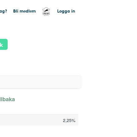
tag?
Bli medlem
Logga in
ik
llbaka
2,25%