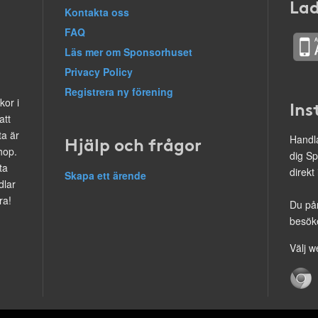
Lad
Kontakta oss
FAQ
Läs mer om Sponsorhuset
Privacy Policy
Registrera ny förening
kor i
Ins
att
ta är
Hjälp och frågor
Handla
hop.
dig Sp
ta
direkt
Skapa ett ärende
dlar
ra!
Du på
besöke
Välj w