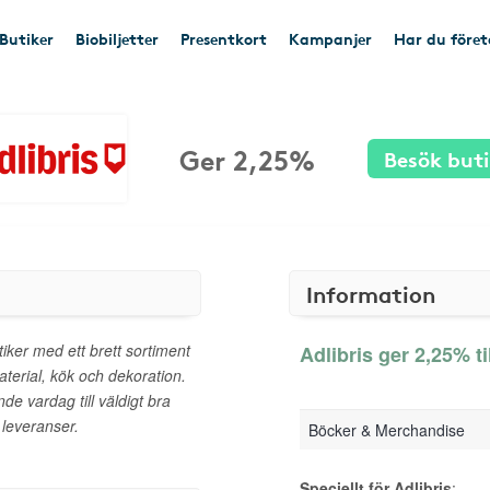
Butiker
Biobiljetter
Presentkort
Kampanjer
Har du före
Ger 2,25%
Besök but
Information
iker med ett brett sortiment
Adlibris ger 2,25% ti
aterial, kök och dekoration.
nde vardag till väldigt bra
 leveranser.
Böcker & Merchandise
Speciellt för Adlibris
: