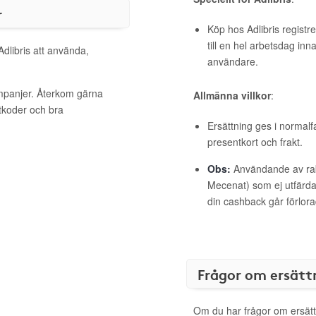
r
Köp hos Adlibris registr
till en hel arbetsdag inn
Adlibris att använda,
användare.
ampanjer. Återkom gärna
Allmänna villkor
:
ttkoder och bra
Ersättning ges i normalf
presentkort och frakt.
Obs:
Användande av raba
Mecenat) som ej utfärdat
din cashback går förlora
Frågor om ersätt
Om du har frågor om ersätt