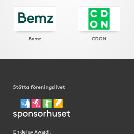
Bemz
CDON
Stötta föreningslivet
En del av AwardIt