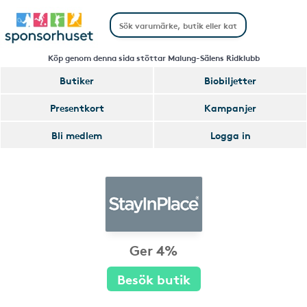
Köp genom denna sida stöttar Malung-Sälens Ridklubb
Butiker
Biobiljetter
Presentkort
Kampanjer
Bli medlem
Logga in
Ger 4%
Besök butik