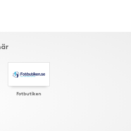
här
Fotbutiken