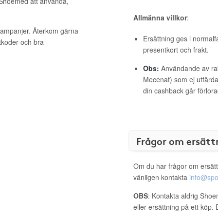
l Shoemed att använda,
Allmänna villkor
:
kampanjer. Återkom gärna
Ersättning ges i normalf
ttkoder och bra
presentkort och frakt.
Obs:
Användande av raba
Mecenat) som ej utfärdat
din cashback går förlora
Frågor om ersätt
Om du har frågor om ersätt
vänligen kontakta
info@spo
OBS
: Kontakta aldrig Shoe
eller ersättning på ett köp