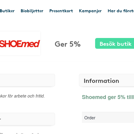
Butiker
Biobiljetter
Presentkort
Kampanjer
Har du före
Ger 5%
Besök butik
Information
or för arbete och fritid.
Shoemed ger 5% til
Order
r