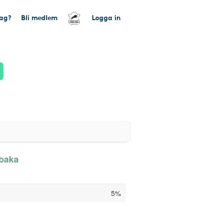
tag?
Bli medlem
Logga in
lbaka
5%