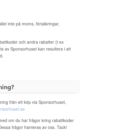
allet inte på moms, försäkringar,
ttkoder och andra rabatter (t ex
s av Sponsorhuset kan resultera i att
d.
ning?
ning från ett köp via Sponsorhuset,
nsorhuset.se
med om du har frågor kring rabattkoder
. Dessa frågor hanteras av oss. Tack!