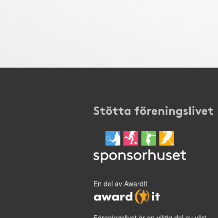
Stötta föreningslivet
En del av AwardIt
Föreningslivet är en viktig del av vårt