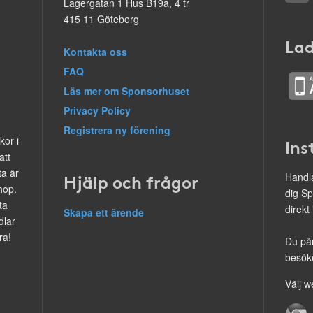
Lagergatan 1 Hus B19a, 4 tr
415 11 Göteborg
Lad
Kontakta oss
FAQ
Läs mer om Sponsorhuset
Privacy Policy
Registrera ny förening
kor i
Ins
att
ta är
Hjälp och frågor
Handla
hop.
dig Sp
ta
direkt
Skapa ett ärende
dlar
ra!
Du på
besöke
Välj w