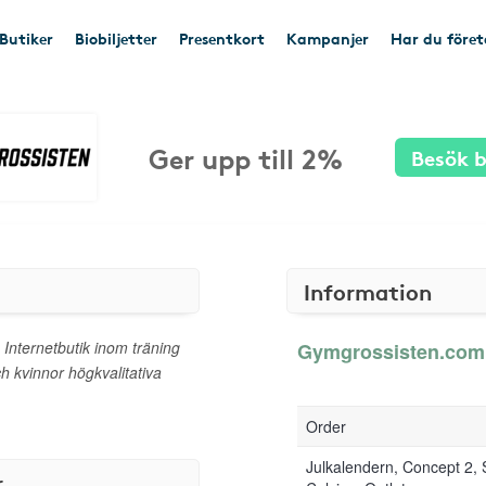
Butiker
Biobiljetter
Presentkort
Kampanjer
Har du före
Ger upp till 2%
Besök b
Information
nternetbutik inom träning
Gymgrossisten.com g
ch kvinnor högkvalitativa
Order
Julkalendern, Concept 2, 
r