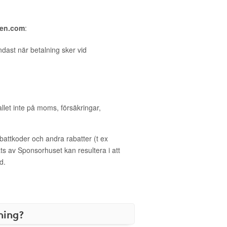
ten.com
:
dast när betalning sker vid
allet inte på moms, försäkringar,
ttkoder och andra rabatter (t ex
s av Sponsorhuset kan resultera i att
d.
ning?