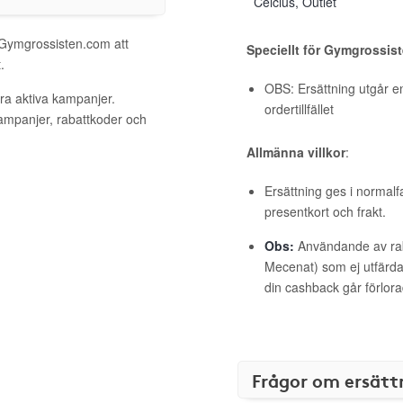
Celcius, Outlet
l Gymgrossisten.com att
Speciellt för Gymgrossis
.
OBS: Ersättning utgår en
ra aktiva kampanjer.
ordertillfället
kampanjer, rabattkoder och
Allmänna villkor
:
Ersättning ges i normalf
presentkort och frakt.
Obs:
Användande av raba
Mecenat) som ej utfärdat
din cashback går förlora
Frågor om ersätt